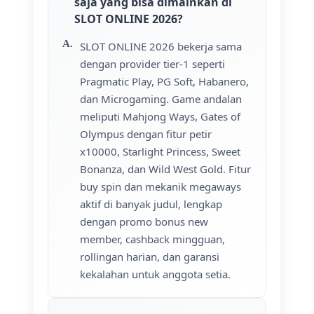
saja yang bisa dimainkan di
SLOT ONLINE 2026?
SLOT ONLINE 2026 bekerja sama
dengan provider tier-1 seperti
Pragmatic Play, PG Soft, Habanero,
dan Microgaming. Game andalan
meliputi Mahjong Ways, Gates of
Olympus dengan fitur petir
x10000, Starlight Princess, Sweet
Bonanza, dan Wild West Gold. Fitur
buy spin dan mekanik megaways
aktif di banyak judul, lengkap
dengan promo bonus new
member, cashback mingguan,
rollingan harian, dan garansi
kekalahan untuk anggota setia.