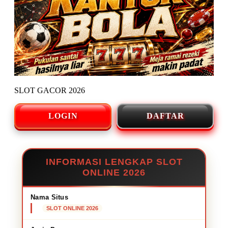
SLOT GACOR 2026
LOGIN
DAFTAR
INFORMASI LENGKAP SLOT
ONLINE 2026
Nama Situs
SLOT ONLINE 2026