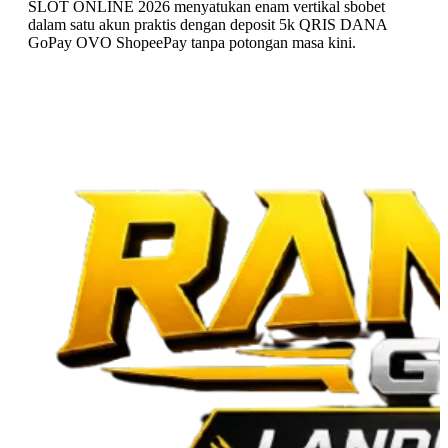
SLOT ONLINE 2026 menyatukan enam vertikal sbobet
dalam satu akun praktis dengan deposit 5k QRIS DANA
GoPay OVO ShopeePay tanpa potongan masa kini.