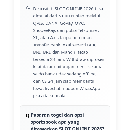
Deposit di SLOT ONLINE 2026 bisa
dimulai dari 5.000 rupiah melalui
QRIS, DANA, GoPay, OVO,
ShopeePay, dan pulsa Telkomsel,
XL, atau Axis tanpa potongan.
Transfer bank lokal seperti BCA,
BNI, BRI, dan Mandiri tetap
tersedia 24 jam. Withdraw diproses
kilat dalam hitungan menit selama
saldo bank tidak sedang offline,
dan CS 24 jam siap membantu
lewat livechat maupun WhatsApp
jika ada kendala.
Pasaran togel dan opsi
sportsbook apa yang
ditawarkan SLOT ONLINE 2026?