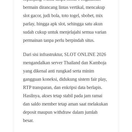
bermain dirancang lintas vertikal, mencakup
slot gacor, judi bola, toto togel, sbobet, mix
parlay, hingga apk slot, sehingga satu akun
sudah cukup untuk menjelajahi semua varian
permainan tanpa perlu berpindah situs.
Dari sisi infrastruktur, SLOT ONLINE 2026
mengandalkan server Thailand dan Kamboja
yang dikenal anti rungkad serta minim
gangguan koneksi, didukung sistem fair play,
RTP transparan, dan enkripsi data berlapis.
Hasilnya, akses tetap stabil pada jam ramai
dan saldo member tetap aman saat melakukan
deposit maupun withdraw dalam jumlah
besar.