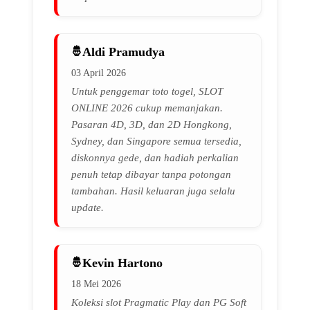
Aldi Pramudya
03 April 2026
Untuk penggemar toto togel, SLOT
ONLINE 2026 cukup memanjakan.
Pasaran 4D, 3D, dan 2D Hongkong,
Sydney, dan Singapore semua tersedia,
diskonnya gede, dan hadiah perkalian
penuh tetap dibayar tanpa potongan
tambahan. Hasil keluaran juga selalu
update.
Kevin Hartono
18 Mei 2026
Koleksi slot Pragmatic Play dan PG Soft