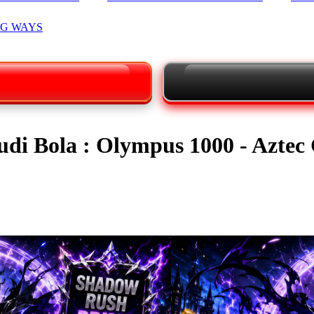
G WAYS
i Bola : Olympus 1000 - Azte