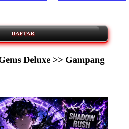
DAFTAR
c Gems Deluxe >> Gampang