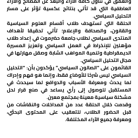
والعمق في تناول كافة الآراء والبعد عن المصالح والآراء
العاطفية التي قد تأتي بنتائج عكسية تؤثر على مسار
التحليل السياسي.
الحلقة التي تستهدف طلاب أقسام العلوم السياسية
والقانون، والصحافة والإعلام؛ تأتي تحقيقا لأهداف
المنتدى السياسي لطلاب جامعة حضرموت في إعداد طلاب
مؤهلين للإنخراط في العمل السياسي وتعزيز المسيرة
الديمقراطية وتنمية المواهب الشابة وصقل مهارتها في
مجال التحليل السياسي.
القائمون على “الصالون السياسي” يؤكدون بأن: “التحليل
السياسي ليس شرحًا للأوضاع فقط، وإنما هو فهم وإدراك
لما يحدث ومعرفة الأسباب والدوافع لما سيحدث في
المستقبل للوصول إلى رأي يساعد في صنع قرار لحل
مشكلة سياسية معينة بمجتمع معين.
وقدمت خلال الحلقة عدد من المداخلات والنقاشات من
قبل الحضور الطلاب، للتعقيب على المحتوى البحثي،
ومعرفة جميع الآراء المختلفة.