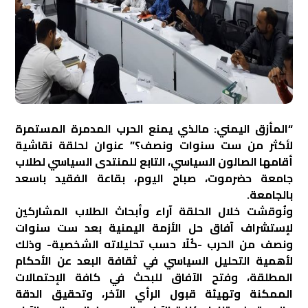
“المأزق اليمني: مالذي يمنع الحرب المدمرة المستمرة
لأكثر من ست سنوات ونصف؟” عنوان لحلقة نقاشية
أقامها الصالون السياسي، التابع للمنتدى السياسي لطلاب
جامعة حضرموت، صباح اليوم، بقاعة الفقيد باسعد
بالجامعة.
ونُوقشت خلال الحلقة آراء وأبحاث الطلاب المشاركين
لإستشراف آفاق حل الأزمة اليمنية بعد ست سنوات
ونصف من الحرب -كُلًا حسب تحليلاته الشخصية- وذلك
لأهمية التحليل السياسي في ثقافة البعد عن الأحكام
المطلقة، وفتح الآفاق للبحث في كافة الإحتمالات
الممكنة وتهيئة قبول الرأي الآخر، وتحقيق الدقة