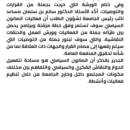
وفي ختام الورشة التي خرجت بجملة من القرارات
والتوصيات، أكّد الأستاذ الدكتور سالم بن سلمان مساعد
نائب رئيس الجامعة لشؤون الطلاب أن فعاليات الصالون
السياسي سوف تستمر وفق خطة مزمّنة وبرنامج يحمل
بين طيّاته جملة من الفعاليات وورش العمل والحلقات
النقاشية، والتي سوف تبلور جملة من التوصيات التي
سيتم رفعها إلى مصادر القرار والجهات ذات العلاقة لما من
شأنه تحقيق المنفعة العامة.
الجدير بالذكر أن الصالون السياسي هو مساحة لتفعيل
الحوار والنقاش الفكري والسياسي والتفاهم بين مختلف
مكونات المجتمع داخل وخارج الجامعة من خلال تنظيم
فعاليات وأنشطة.