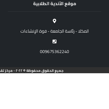
موقع الأندية الطلابية
المكلا - رئاسة الجامعة - فوة الإنشاءات
009675362240
جميع الحقوق محفوظة © ٢٠٢٢ - مركز تقنية المعلومات - جامعة حضرموت