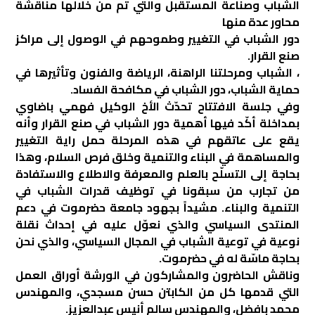
الشباب وصناعة المستقبل والتي تم من خلالها مناقشة
محاور عدة منها
دور الشباب في التغيير وطموحهم في الوصول إلى مراكز
صنع القرار.
، الشباب ومرحلتنا الراهنة، الرياضة والفنون وتأثيرها في
حماية الشباب، دور الشباب في مكافحة الفساد.
وفي جلسة الافتتاح تحدّث الأخ الوكيل فهمي باضاوي
بمداخلة أكّد فيها أهمية دور الشباب في صنع القرار وأنه
يقع على عاتقهم في هذه المرحلة حمل راية التغيير
والمساهمة في البناء والتنمية وخلق فرص السلام، وهذا
بحاجة إلى التسلّح بالعلم والمعرفة والاطلاع والاستفادة
من تجارب من سبقونا في توظيف قدرات الشباب في
التنمية والبناء. مشيداً بجهود جامعة حضرموت في دعم
المنتدى السياسي والذي نعوّل عليه في إحداث نقلة
نوعية في توعية الشباب في المجال السياسي، والذي نحن
بحاجة ماسّة له في حضرموت.
وناقش الحاضرون والمشاركون في الورشة أوراق العمل
التي قدمها كل من الكابتن حسن مسجدي، والمهندس
محمد بافضل، والمهندس سالم أنيس عبدالعزيز.