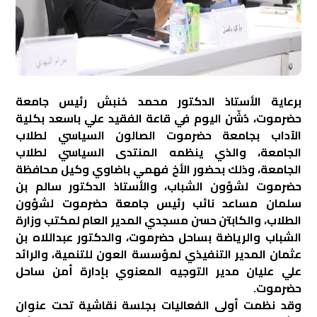
برعاية الأستاذ الدكتور محمد خنبش رئيس جامعة
حضرموت، دُشّن اليوم في قاعة الفقيد علي باسعد بكلية
الآداب بجامعة حضرموت الصالون السياسي لطلاب
الجامعة، والذي ينظمه المنتدى السياسي لطلاب
الجامعة، وذلك بحضور الأخ فهمي باضاوي وكيل محافظة
حضرموت لشؤون الشباب، والأستاذ الدكتور سالم بن
سلمان مساعد نائب رئيس جامعة حضرموت لشؤون
الطلاب، والكابتن حسن مسجدي المدير العام لمكتب وزارة
الشباب والرياضة بساحل حضرموت، والدكتور عبداللاه بن
عثمان المدير التنفيذي لمؤسسة العون للتنمية، والرائد
علي عليان مدير التوجيه المعنوي بإدارة أمن ساحل
حضرموت.
وقد نظمت أولى الفعاليات بجلسة نقاشية تحت عنوان