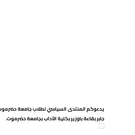
يدعوكم المنتدى السياسي لطلاب جامعة حضرموت لح
جابر بقاعة باوزير بكلية الآداب بجامعة حضرموت.