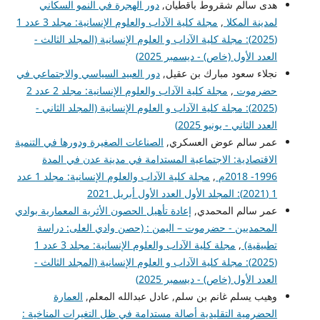
هدى سالم شقروط باقطيان,
دور الهجرة في النمو السكاني
لمدينة المكلا
,
مجلة كلية الآداب والعلوم الإنسانية: مجلد 3 عدد 1
(2025): مجلة كلية الآداب و العلوم الإنسانية (المجلد الثالث -
العدد الأول (خاص) - ديسمبر 2025)
نجلاء سعود مبارك بن عقيل,
دور العبيد السياسي والاجتماعي في
حضرموت
,
مجلة كلية الآداب والعلوم الإنسانية: مجلد 2 عدد 2
(2025): مجلة كلية الآداب و العلوم الإنسانية (المجلد الثاني -
العدد الثاني - يونيو 2025)
عمر سالم عوض العسكري,
الصناعات الصغيرة ودورها في التنمية
الاقتصادية: الاجتماعية المستدامة في مدينة عدن في المدة
1996- 2018م
,
مجلة كلية الآداب والعلوم الإنسانية: مجلد 1 عدد
1 (2021): المجلد الأول العدد الأول أبريل 2021
عمر سالم المحمدي,
إعادة تأهيل الحصون الأثرية المعمارية بوادي
المحمديين - حضرموت – اليمن : (حصن وادي العلى: دراسة
تطبيقية)
,
مجلة كلية الآداب والعلوم الإنسانية: مجلد 3 عدد 1
(2025): مجلة كلية الآداب و العلوم الإنسانية (المجلد الثالث -
العدد الأول (خاص) - ديسمبر 2025)
وهيب يسلم غانم بن سلم, عادل عبدالله المعلم,
العمارة
الحضرمية التقليدية أصالة مستدامة في ظل التغيرات المناخية :