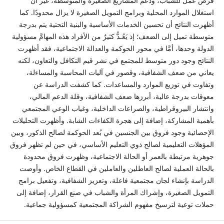
فرص عمل للشباب، ودعم المشاريع الصغيرة والمتوسطة، غير أن
استغلال الموارد المحلية وبرامج التمويل الصغيرة لا يزال محدودًا. كما
أظهرت النتائج أن تحسين الخدمات الأساسية والبنية التحتية يتم بدرجة
متوسطة تميل إلى الضعف؛ إذ يَعُـدُّ كثيرٌ من الأفراد هذه المهامَّ مسؤولية
الدولة وحدها، أمَّا في محور الحوكمة والعدالة الاجتماعية، فقد أظهرت
النتائج وجود دور متوسط للمجتمع في نشر قيم التكافل والتعاون، لكنه
يعاني من ضعف الشفافية، وقصور في آليات المحاسبة والمساءلة،
وتفاوت في توزيع الموارد والمساعدات. كما كشفت الدراسة عن
معوقات بدرجة عالية، أبرزها ضعف الشفافية، وقلة الدعم المالي،
وانتشار البيروقراطية، والصراعات الداخلية، وغياب الوعي المجتمعي
بأهمية المشاركة، إضافة إلى هجرة الكفاءات الشابة. وأظهرت التحليلات
الإحصائية وجود فروق بين الجنسين في بُعد الحوكمة لصالح الذكور، وبين
المؤهلات التعليمية لصالح ذوي التعليم الأساسي، في حين لم تظهر فروق
جوهرية مرتبطة بالعمر أو الحالة الاجتماعية، وظهرت فروق محدودة
بالحالة العملية لصالح العاطلين والعاملين في القطاع الخاص. وأوصت
الدراسة بإنشاء لجان مجتمعية فاعلة، وتعزيز الشفافية، وتفعيل برامج
التمويل الصغيرة، وإشراك المرأة والشباب في صنع القرار، إضافة إلى
حملات توعية لترسيخ مفهوم الشراكة المجتمعية كمسؤولية جماعية.