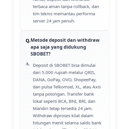
terbaca aman tanpa rollback, dan
tim teknis memantau performa
server 24 jam penuh.
Metode deposit dan withdraw
apa saja yang didukung
SBOBET?
Deposit di SBOBET bisa dimulai
dari 5.000 rupiah melalui QRIS,
DANA, GoPay, OVO, ShopeePay,
dan pulsa Telkomsel, XL, atau Axis
tanpa potongan. Transfer bank
lokal seperti BCA, BNI, BRI, dan
Mandiri tetap tersedia 24 jam.
Withdraw diproses kilat dalam
hitungan menit selama saldo bank