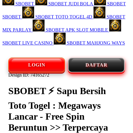
SBOBET
SBOBET JUDI BOLA
SBOBET
SBOBET
SBOBET TOTO TOGEL 4D
SBOBET
MIX PARLAY
SBOBET APK SLOT MOBILE
SBOBET LIVE CASINO
SBOBET MAHJONG WAYS
LOGIN
DAFTAR
Design ID: 74165272
SBOBET ⚡ Sapu Bersih
Toto Togel : Megaways
Lancar - Free Spin
Beruntun >> Terpercaya