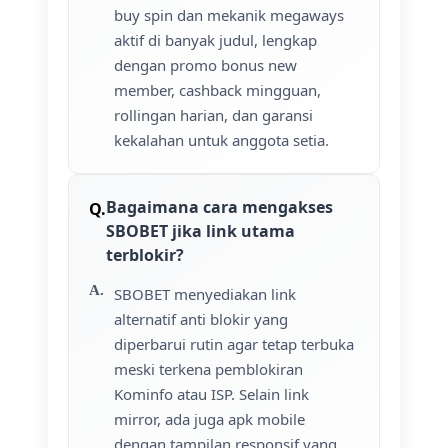
buy spin dan mekanik megaways
aktif di banyak judul, lengkap
dengan promo bonus new
member, cashback mingguan,
rollingan harian, dan garansi
kekalahan untuk anggota setia.
Bagaimana cara mengakses
SBOBET jika link utama
terblokir?
SBOBET menyediakan link
alternatif anti blokir yang
diperbarui rutin agar tetap terbuka
meski terkena pemblokiran
Kominfo atau ISP. Selain link
mirror, ada juga apk mobile
dengan tampilan responsif yang