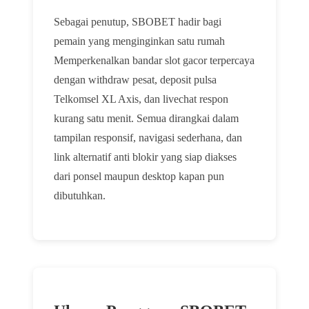
Sebagai penutup, SBOBET hadir bagi
pemain yang menginginkan satu rumah
Memperkenalkan bandar slot gacor terpercaya
dengan withdraw pesat, deposit pulsa
Telkomsel XL Axis, dan livechat respon
kurang satu menit. Semua dirangkai dalam
tampilan responsif, navigasi sederhana, dan
link alternatif anti blokir yang siap diakses
dari ponsel maupun desktop kapan pun
dibutuhkan.