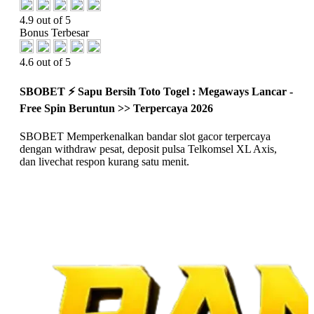
4.9 out of 5
Bonus Terbesar
4.6 out of 5
SBOBET ⚡ Sapu Bersih Toto Togel : Megaways Lancar -
Free Spin Beruntun >> Terpercaya 2026
SBOBET Memperkenalkan bandar slot gacor terpercaya
dengan withdraw pesat, deposit pulsa Telkomsel XL Axis,
dan livechat respon kurang satu menit.