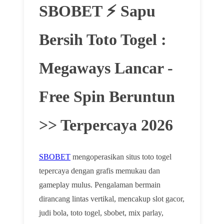
SBOBET ⚡ Sapu
Bersih Toto Togel :
Megaways Lancar -
Free Spin Beruntun
>> Terpercaya 2026
SBOBET
mengoperasikan situs toto togel
tepercaya dengan grafis memukau dan
gameplay mulus. Pengalaman bermain
dirancang lintas vertikal, mencakup slot gacor,
judi bola, toto togel, sbobet, mix parlay,