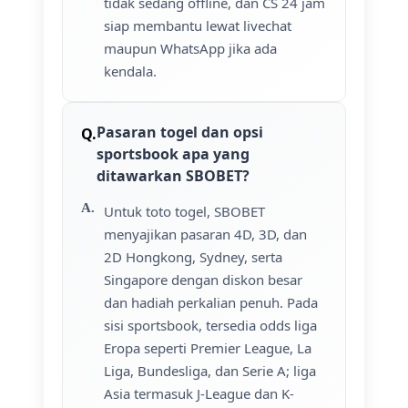
tidak sedang offline, dan CS 24 jam
siap membantu lewat livechat
maupun WhatsApp jika ada
kendala.
Pasaran togel dan opsi
sportsbook apa yang
ditawarkan SBOBET?
Untuk toto togel, SBOBET
menyajikan pasaran 4D, 3D, dan
2D Hongkong, Sydney, serta
Singapore dengan diskon besar
dan hadiah perkalian penuh. Pada
sisi sportsbook, tersedia odds liga
Eropa seperti Premier League, La
Liga, Bundesliga, dan Serie A; liga
Asia termasuk J-League dan K-