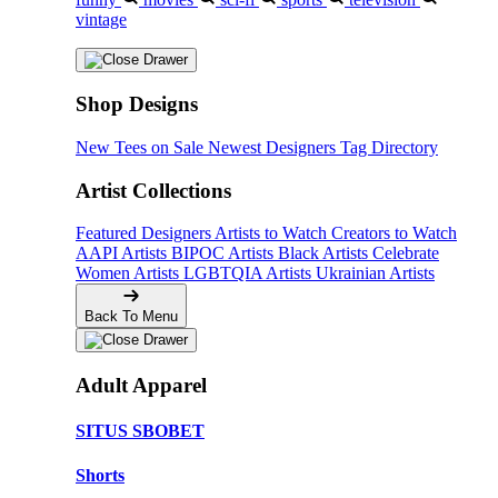
vintage
Shop Designs
New Tees on Sale
Newest Designers
Tag Directory
Artist Collections
Featured Designers
Artists to Watch
Creators to Watch
AAPI Artists
BIPOC Artists
Black Artists
Celebrate
Women Artists
LGBTQIA Artists
Ukrainian Artists
Back To Menu
Adult Apparel
SITUS SBOBET
Shorts