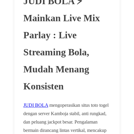
JUDI BOLA ⚡
Mainkan Live Mix
Parlay : Live
Streaming Bola,
Mudah Menang
Konsisten
JUDI BOLA
mengoperasikan situs toto togel
dengan server Kamboja stabil, anti rungkad,
dan peluang jackpot besar. Pengalaman
bermain dirancang lintas vertikal, mencakup