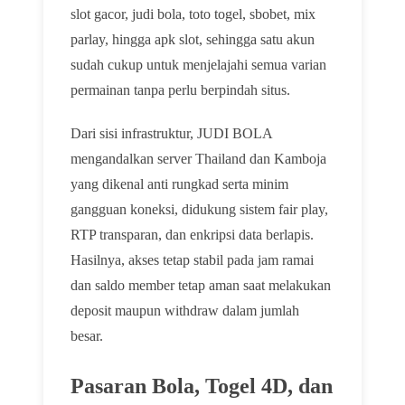
slot gacor, judi bola, toto togel, sbobet, mix
parlay, hingga apk slot, sehingga satu akun
sudah cukup untuk menjelajahi semua varian
permainan tanpa perlu berpindah situs.
Dari sisi infrastruktur, JUDI BOLA
mengandalkan server Thailand dan Kamboja
yang dikenal anti rungkad serta minim
gangguan koneksi, didukung sistem fair play,
RTP transparan, dan enkripsi data berlapis.
Hasilnya, akses tetap stabil pada jam ramai
dan saldo member tetap aman saat melakukan
deposit maupun withdraw dalam jumlah
besar.
Pasaran Bola, Togel 4D, dan