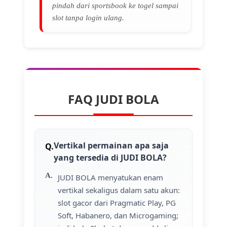
pindah dari sportsbook ke togel sampai
slot tanpa login ulang.
FAQ JUDI BOLA
Vertikal permainan apa saja
yang tersedia di JUDI BOLA?
JUDI BOLA menyatukan enam
vertikal sekaligus dalam satu akun:
slot gacor dari Pragmatic Play, PG
Soft, Habanero, dan Microgaming;