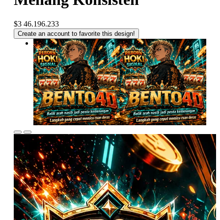
$3
46.196.233
Create an account to favorite this design!