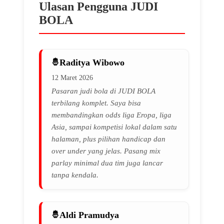
Ulasan Pengguna JUDI
BOLA
Raditya Wibowo
12 Maret 2026
Pasaran judi bola di JUDI BOLA
terbilang komplet. Saya bisa
membandingkan odds liga Eropa, liga
Asia, sampai kompetisi lokal dalam satu
halaman, plus pilihan handicap dan
over under yang jelas. Pasang mix
parlay minimal dua tim juga lancar
tanpa kendala.
Aldi Pramudya