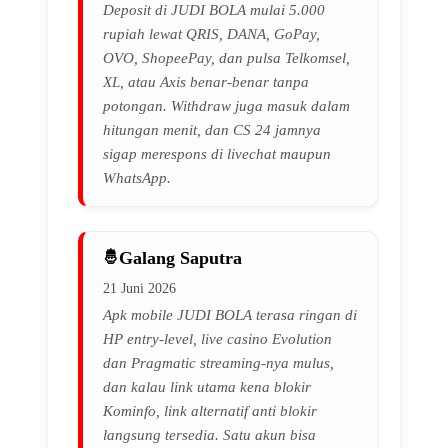
Deposit di JUDI BOLA mulai 5.000
rupiah lewat QRIS, DANA, GoPay,
OVO, ShopeePay, dan pulsa Telkomsel,
XL, atau Axis benar-benar tanpa
potongan. Withdraw juga masuk dalam
hitungan menit, dan CS 24 jamnya
sigap merespons di livechat maupun
WhatsApp.
Galang Saputra
21 Juni 2026
Apk mobile JUDI BOLA terasa ringan di
HP entry-level, live casino Evolution
dan Pragmatic streaming-nya mulus,
dan kalau link utama kena blokir
Kominfo, link alternatif anti blokir
langsung tersedia. Satu akun bisa