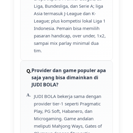
Liga, Bundesliga, dan Serie A; liga
Asia termasuk J-League dan K-
League; plus kompetisi lokal Liga 1
Indonesia. Pemain bisa memilih
pasaran handicap, over under, 1x2,
sampai mix parlay minimal dua
tim.
Provider dan game populer apa
saja yang bisa dimainkan di
JUDI BOLA?
JUDI BOLA bekerja sama dengan
provider tier-1 seperti Pragmatic
Play, PG Soft, Habanero, dan
Microgaming. Game andalan
meliputi Mahjong Ways, Gates of