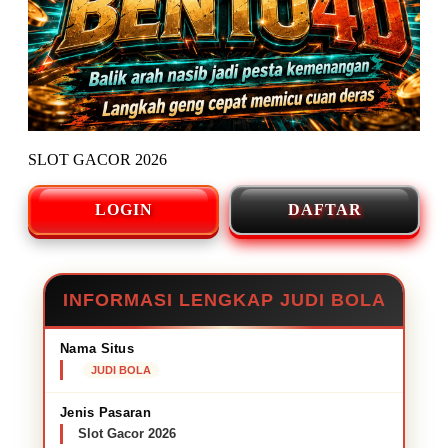
SLOT GACOR 2026
LOGIN
DAFTAR
INFORMASI LENGKAP JUDI BOLA
Nama Situs
JUDI BOLA
Jenis Pasaran
Slot Gacor 2026