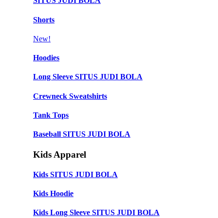
SITUS JUDI BOLA
Shorts
New!
Hoodies
Long Sleeve SITUS JUDI BOLA
Crewneck Sweatshirts
Tank Tops
Baseball SITUS JUDI BOLA
Kids Apparel
Kids SITUS JUDI BOLA
Kids Hoodie
Kids Long Sleeve SITUS JUDI BOLA