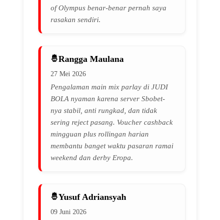
of Olympus benar-benar pernah saya
rasakan sendiri.
Rangga Maulana
27 Mei 2026
Pengalaman main mix parlay di JUDI
BOLA nyaman karena server Sbobet-
nya stabil, anti rungkad, dan tidak
sering reject pasang. Voucher cashback
mingguan plus rollingan harian
membantu banget waktu pasaran ramai
weekend dan derby Eropa.
Yusuf Adriansyah
09 Juni 2026