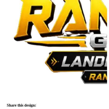
Share this design: