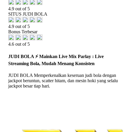
4.9 out of 5
SITUS JUDI BOLA
4.9 out of 5
Bonus Terbesar
4.6 out of 5
JUDI BOLA ⚡ Mainkan Live Mix Parlay : Live
Streaming Bola, Mudah Menang Konsisten
JUDI BOLA Memperkenalkan keseruan judi bola dengan
jackpot beruntun, scatter hitam, dan mesin hoki yang selalu
jackpot besar tiap hari.