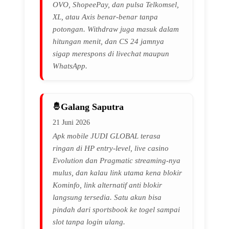
OVO, ShopeePay, dan pulsa Telkomsel,
XL, atau Axis benar-benar tanpa
potongan. Withdraw juga masuk dalam
hitungan menit, dan CS 24 jamnya
sigap merespons di livechat maupun
WhatsApp.
Galang Saputra
21 Juni 2026
Apk mobile JUDI GLOBAL terasa
ringan di HP entry-level, live casino
Evolution dan Pragmatic streaming-nya
mulus, dan kalau link utama kena blokir
Kominfo, link alternatif anti blokir
langsung tersedia. Satu akun bisa
pindah dari sportsbook ke togel sampai
slot tanpa login ulang.