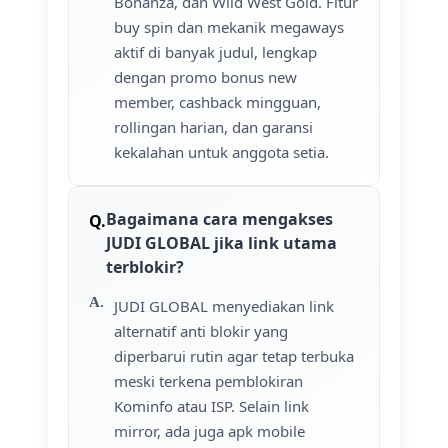
Bonanza, dan Wild West Gold. Fitur
buy spin dan mekanik megaways
aktif di banyak judul, lengkap
dengan promo bonus new
member, cashback mingguan,
rollingan harian, dan garansi
kekalahan untuk anggota setia.
Bagaimana cara mengakses
JUDI GLOBAL jika link utama
terblokir?
JUDI GLOBAL menyediakan link
alternatif anti blokir yang
diperbarui rutin agar tetap terbuka
meski terkena pemblokiran
Kominfo atau ISP. Selain link
mirror, ada juga apk mobile