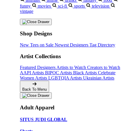
animals
anime
drinks
fantasy
food
funny
movies
sci-fi
sports
television
vintage
Shop Designs
New Tees on Sale
Newest Designers
Tag Directory
Artist Collections
Featured Designers
Artists to Watch
Creators to Watch
AAPI Artists
BIPOC Artists
Black Artists
Celebrate
Women Artists
LGBTQIA Artists
Ukrainian Artists
Back To Menu
Adult Apparel
SITUS JUDI GLOBAL