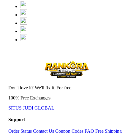
Don't love it? We'll fix it. For free.
100% Free Exchanges.
SITUS JUDI GLOBAL
Support
Order Status
Contact Us
Coupon Codes
FAQ
Free Shipping