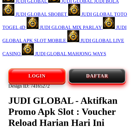
JUDI GLOBAL
JUDI GLOBAL JUDI BOLA
JUDI GLOBAL SBOBET
JUDI GLOBAL TOTO
TOGEL 4D
JUDI GLOBAL MIX PARLAY
JUDI
GLOBAL APK SLOT MOBILE
JUDI GLOBAL LIVE
CASINO
JUDI GLOBAL MAHJONG WAYS
LOGIN
DAFTAR
Design ID: 74165272
JUDI GLOBAL - Aktifkan
Promo Apk Slot : Voucher
Reload Harian Hari Ini