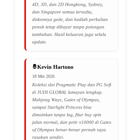
4D, 3D, dan 2D Hongkong, Sydney,
dan Singapore semua tersedia,
diskonnya gede, dan hadiah perkalian
penuh tetap dibayar tanpa potongan
tambahan. Hasil keluaran juga selalu
update.
Kevin Hartono
18 Mei 2026
Koleksi slot Pragmatic Play dan PG Soft
di JUDI GLOBAL lumayan lengkap.
Mahjong Ways, Gates of Olympus,
sampai Starlight Princess bisa
dimainkan tanpa lag, fitur buy spin
jalan normal, dan petir x10000 di Gates
of Olympus benar-benar pernah saya
rasakan sendiri.