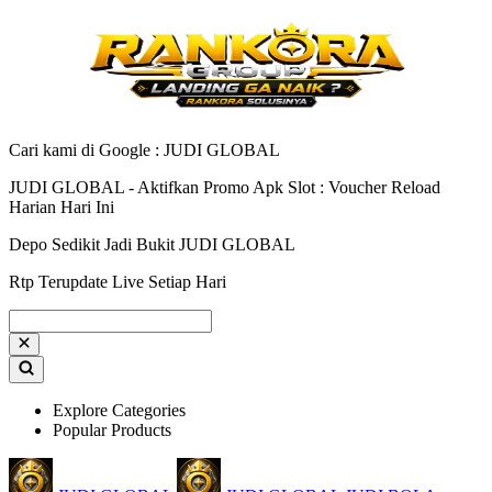
Cari kami di Google : JUDI GLOBAL
JUDI GLOBAL - Aktifkan Promo Apk Slot : Voucher Reload
Harian Hari Ini
Depo Sedikit Jadi Bukit JUDI GLOBAL
Rtp Terupdate Live Setiap Hari
Explore Categories
Popular Products