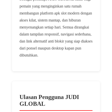
pemain yang menginginkan satu rumah
membangun platform apk slot modern dengan
akses kilat, sistem mantap, dan hiburan
menyenangkan setiap hari. Semua dirangkai
dalam tampilan responsif, navigasi sederhana,
dan link alternatif anti blokir yang siap diakses
dari ponsel maupun desktop kapan pun
dibutuhkan.
Ulasan Pengguna JUDI
GLOBAL