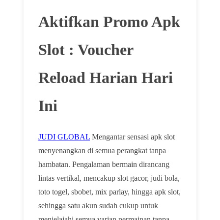
Aktifkan Promo Apk
Slot : Voucher
Reload Harian Hari
Ini
JUDI GLOBAL
Mengantar sensasi apk slot
menyenangkan di semua perangkat tanpa
hambatan. Pengalaman bermain dirancang
lintas vertikal, mencakup slot gacor, judi bola,
toto togel, sbobet, mix parlay, hingga apk slot,
sehingga satu akun sudah cukup untuk
menjelajahi semua varian permainan tanpa