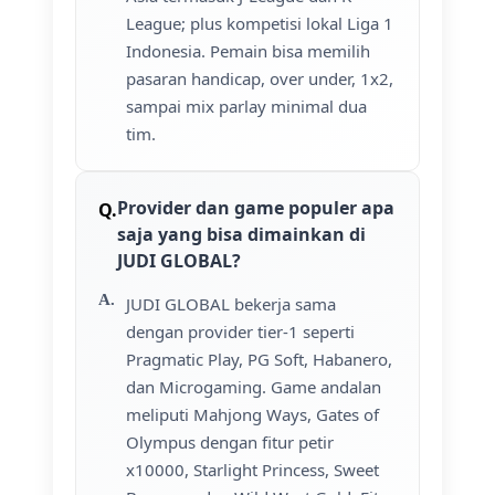
League; plus kompetisi lokal Liga 1
Indonesia. Pemain bisa memilih
pasaran handicap, over under, 1x2,
sampai mix parlay minimal dua
tim.
Provider dan game populer apa
saja yang bisa dimainkan di
JUDI GLOBAL?
JUDI GLOBAL bekerja sama
dengan provider tier-1 seperti
Pragmatic Play, PG Soft, Habanero,
dan Microgaming. Game andalan
meliputi Mahjong Ways, Gates of
Olympus dengan fitur petir
x10000, Starlight Princess, Sweet