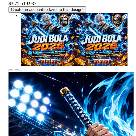
$3
75.519.937
Create an account to favorite this design!