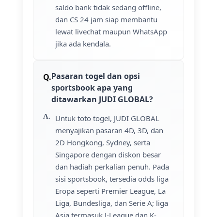
saldo bank tidak sedang offline,
dan CS 24 jam siap membantu
lewat livechat maupun WhatsApp
jika ada kendala.
Pasaran togel dan opsi
sportsbook apa yang
ditawarkan JUDI GLOBAL?
Untuk toto togel, JUDI GLOBAL
menyajikan pasaran 4D, 3D, dan
2D Hongkong, Sydney, serta
Singapore dengan diskon besar
dan hadiah perkalian penuh. Pada
sisi sportsbook, tersedia odds liga
Eropa seperti Premier League, La
Liga, Bundesliga, dan Serie A; liga
Asia termasuk J-League dan K-