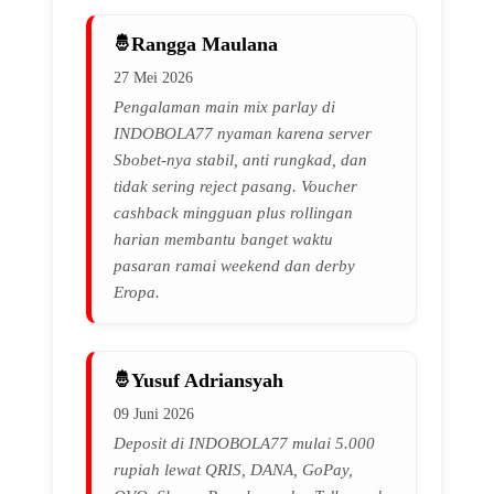
Rangga Maulana
27 Mei 2026
Pengalaman main mix parlay di
INDOBOLA77 nyaman karena server
Sbobet-nya stabil, anti rungkad, dan
tidak sering reject pasang. Voucher
cashback mingguan plus rollingan
harian membantu banget waktu
pasaran ramai weekend dan derby
Eropa.
Yusuf Adriansyah
09 Juni 2026
Deposit di INDOBOLA77 mulai 5.000
rupiah lewat QRIS, DANA, GoPay,