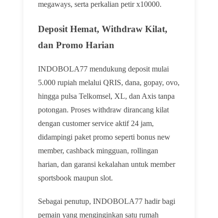
megaways, serta perkalian petir x10000.
Deposit Hemat, Withdraw Kilat,
dan Promo Harian
INDOBOLA77 mendukung deposit mulai
5.000 rupiah melalui QRIS, dana, gopay, ovo,
hingga pulsa Telkomsel, XL, dan Axis tanpa
potongan. Proses withdraw dirancang kilat
dengan customer service aktif 24 jam,
didampingi paket promo seperti bonus new
member, cashback mingguan, rollingan
harian, dan garansi kekalahan untuk member
sportsbook maupun slot.
Sebagai penutup, INDOBOLA77 hadir bagi
pemain yang menginginkan satu rumah