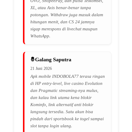
OVO, ShopeePay, dan pulsa Telkomsel,
XL, atau Axis benar-benar tanpa
potongan. Withdraw juga masuk dalam
hitungan menit, dan CS 24 jamnya
sigap merespons di livechat maupun
WhatsApp.
Galang Saputra
21 Juni 2026
Apk mobile INDOBOLA77 terasa ringan
di HP entry-level, live casino Evolution
dan Pragmatic streaming-nya mulus,
dan kalau link utama kena blokir
Kominfo, link alternatif anti blokir
langsung tersedia. Satu akun bisa
pindah dari sportsbook ke togel sampai
slot tanpa login ulang.