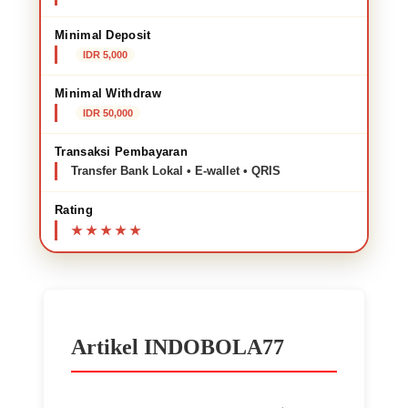
Minimal Deposit
IDR 5,000
Minimal Withdraw
IDR 50,000
Transaksi Pembayaran
Transfer Bank Lokal • E-wallet • QRIS
Rating
Artikel INDOBOLA77