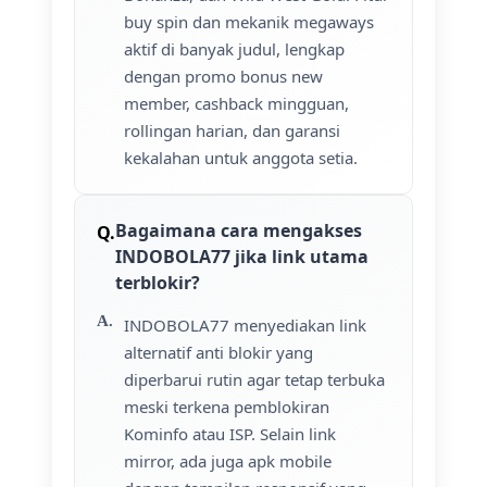
buy spin dan mekanik megaways
aktif di banyak judul, lengkap
dengan promo bonus new
member, cashback mingguan,
rollingan harian, dan garansi
kekalahan untuk anggota setia.
Bagaimana cara mengakses
INDOBOLA77 jika link utama
terblokir?
INDOBOLA77 menyediakan link
alternatif anti blokir yang
diperbarui rutin agar tetap terbuka
meski terkena pemblokiran
Kominfo atau ISP. Selain link
mirror, ada juga apk mobile