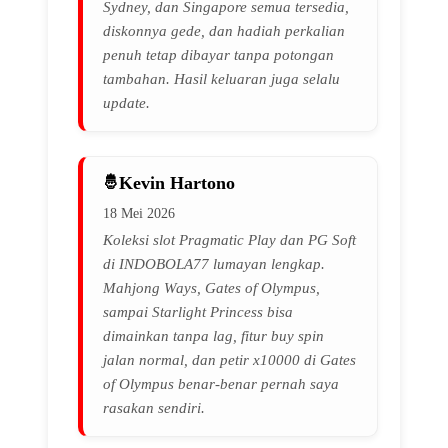
Sydney, dan Singapore semua tersedia,
diskonnya gede, dan hadiah perkalian
penuh tetap dibayar tanpa potongan
tambahan. Hasil keluaran juga selalu
update.
Kevin Hartono
18 Mei 2026
Koleksi slot Pragmatic Play dan PG Soft
di INDOBOLA77 lumayan lengkap.
Mahjong Ways, Gates of Olympus,
sampai Starlight Princess bisa
dimainkan tanpa lag, fitur buy spin
jalan normal, dan petir x10000 di Gates
of Olympus benar-benar pernah saya
rasakan sendiri.