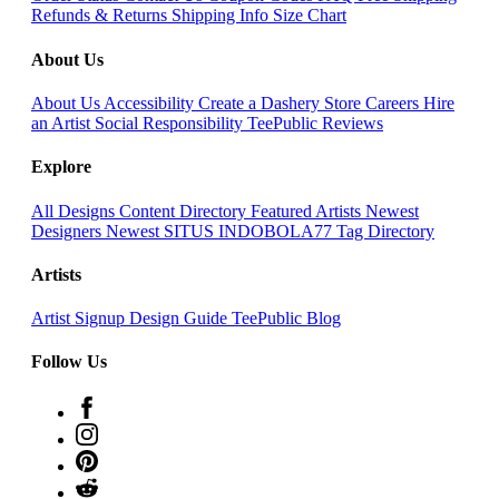
Refunds & Returns
Shipping Info
Size Chart
About Us
About Us
Accessibility
Create a Dashery Store
Careers
Hire
an Artist
Social Responsibility
TeePublic Reviews
Explore
All Designs
Content Directory
Featured Artists
Newest
Designers
Newest SITUS INDOBOLA77
Tag Directory
Artists
Artist Signup
Design Guide
TeePublic Blog
Follow Us