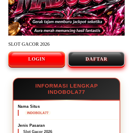
SLOT GACOR 2026
LOGIN
DAFTAR
INFORMASI LENGKAP
INDOBOLA77
Nama Situs
INDOBOLA77
Jenis Pasaran
Slot Gacor 2026