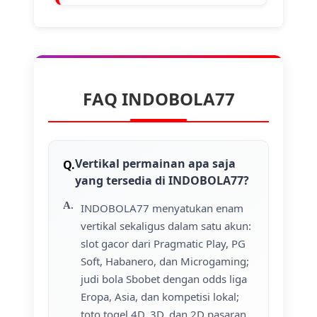
FAQ INDOBOLA77
Vertikal permainan apa saja
yang tersedia di INDOBOLA77?
INDOBOLA77 menyatukan enam
vertikal sekaligus dalam satu akun:
slot gacor dari Pragmatic Play, PG
Soft, Habanero, dan Microgaming;
judi bola Sbobet dengan odds liga
Eropa, Asia, dan kompetisi lokal;
toto togel 4D, 3D, dan 2D pasaran