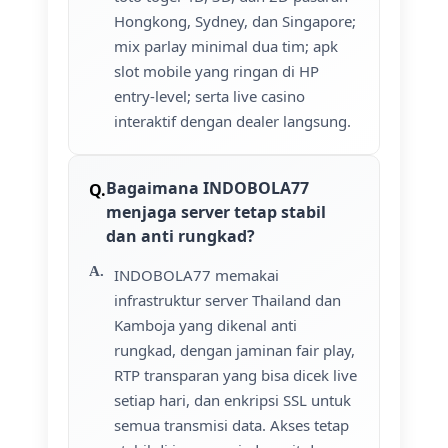
Hongkong, Sydney, dan Singapore;
mix parlay minimal dua tim; apk
slot mobile yang ringan di HP
entry-level; serta live casino
interaktif dengan dealer langsung.
Bagaimana INDOBOLA77
menjaga server tetap stabil
dan anti rungkad?
INDOBOLA77 memakai
infrastruktur server Thailand dan
Kamboja yang dikenal anti
rungkad, dengan jaminan fair play,
RTP transparan yang bisa dicek live
setiap hari, dan enkripsi SSL untuk
semua transmisi data. Akses tetap