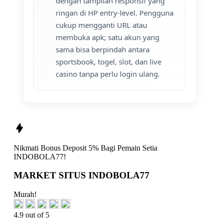
dengan tampilan responsif yang
ringan di HP entry-level. Pengguna
cukup mengganti URL atau
membuka apk; satu akun yang
sama bisa berpindah antara
sportsbook, togel, slot, dan live
casino tanpa perlu login ulang.
Nikmati
Bonus Deposit 5%
Bagi Pemain Setia
INDOBOLA77!
MARKET SITUS INDOBOLA77
Murah!
4.9 out of 5