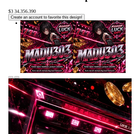
$3
34.356.390
Create an account to favorite this design!