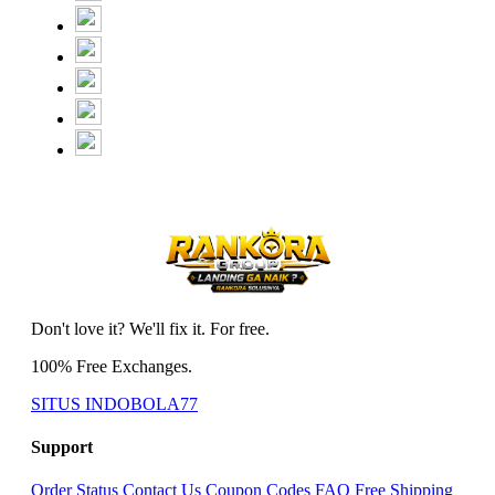
Don't love it? We'll fix it. For free.
100% Free Exchanges.
SITUS INDOBOLA77
Support
Order Status
Contact Us
Coupon Codes
FAQ
Free Shipping