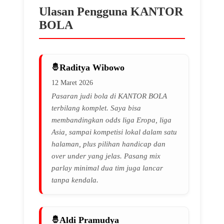
Ulasan Pengguna KANTOR
BOLA
Raditya Wibowo
12 Maret 2026
Pasaran judi bola di KANTOR BOLA
terbilang komplet. Saya bisa
membandingkan odds liga Eropa, liga
Asia, sampai kompetisi lokal dalam satu
halaman, plus pilihan handicap dan
over under yang jelas. Pasang mix
parlay minimal dua tim juga lancar
tanpa kendala.
Aldi Pramudya