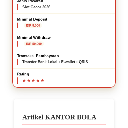
Jenis Pasaran
Slot Gacor 2026
Minimal Deposit
IDR 5,000
Minimal Withdraw
IDR 50,000
Transaksi Pembayaran
Transfer Bank Lokal • E-wallet • QRIS
Rating
Artikel KANTOR BOLA