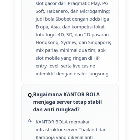
slot gacor dari Pragmatic Play, PG
Soft, Habanero, dan Microgaming;
judi bola Sbobet dengan odds liga
Eropa, Asia, dan kompetisi lokal;
toto togel 4D, 3D, dan 2D pasaran
Hongkong, Sydney, dan Singapore;
mix parlay minimal dua tim; apk
slot mobile yang ringan di HP
entry-level; serta live casino
interaktif dengan dealer langsung.
Bagaimana KANTOR BOLA
menjaga server tetap stabil
dan anti rungkad?
KANTOR BOLA memakai
infrastruktur server Thailand dan
Kamboja yang dikenal anti