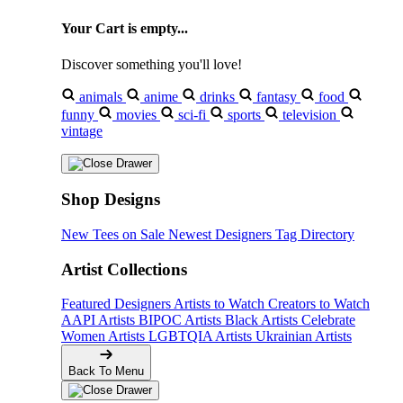
Your Cart is empty...
Discover something you'll love!
animals
anime
drinks
fantasy
food
funny
movies
sci-fi
sports
television
vintage
Shop Designs
New Tees on Sale
Newest Designers
Tag Directory
Artist Collections
Featured Designers
Artists to Watch
Creators to Watch
AAPI Artists
BIPOC Artists
Black Artists
Celebrate
Women Artists
LGBTQIA Artists
Ukrainian Artists
Back To Menu