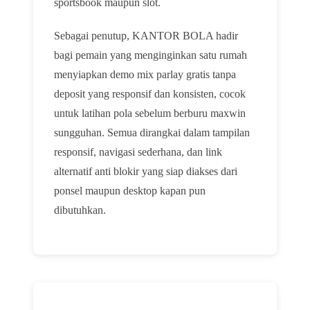
sportsbook maupun slot.
Sebagai penutup, KANTOR BOLA hadir
bagi pemain yang menginginkan satu rumah
menyiapkan demo mix parlay gratis tanpa
deposit yang responsif dan konsisten, cocok
untuk latihan pola sebelum berburu maxwin
sungguhan. Semua dirangkai dalam tampilan
responsif, navigasi sederhana, dan link
alternatif anti blokir yang siap diakses dari
ponsel maupun desktop kapan pun
dibutuhkan.