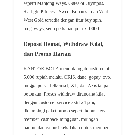
seperti Mahjong Ways, Gates of Olympus,
Starlight Princess, Sweet Bonanza, dan Wild
West Gold tersedia dengan fitur buy spin,
megaways, serta perkalian petir x10000.
Deposit Hemat, Withdraw Kilat,
dan Promo Harian
KANTOR BOLA mendukung deposit mulai
5.000 rupiah melalui QRIS, dana, gopay, ovo,
hingga pulsa Telkomsel, XL, dan Axis tanpa
potongan. Proses withdraw dirancang kilat
dengan customer service aktif 24 jam,
didampingi paket promo seperti bonus new
member, cashback mingguan, rollingan
harian, dan garansi kekalahan untuk member