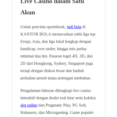
Live Casino dalam Satu
Akun
Untuk pencinta sportsbook,
judi bola
di
KANTOR BOLA menawarkan odds liga top
Eropa, Asia, dan liga lokal lengkap dengan
handicap, over under, hingga mix parlay
minimal dua tim. Pasaran togel 4D, 3D, dan
2D dari Hongkong, Sydney, Singapore juga
tersaji dengan diskon besar dan hadiah
perkalian penuh tanpa potongan tambahan.
Pengalaman hiburan dilengkapi live casino
interaktif dengan dealer real time serta koleksi
slot online
dari Pragmatic Play, PG Soft,
Habanero, dan Microgaming. Game populer