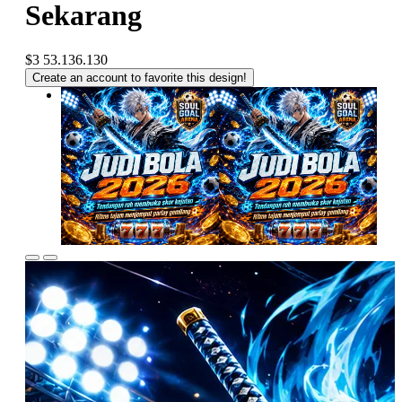
Sekarang
$3
53.136.130
Create an account to favorite this design!