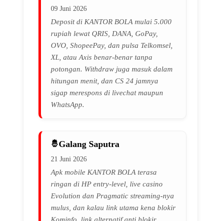
09 Juni 2026
Deposit di KANTOR BOLA mulai 5.000
rupiah lewat QRIS, DANA, GoPay,
OVO, ShopeePay, dan pulsa Telkomsel,
XL, atau Axis benar-benar tanpa
potongan. Withdraw juga masuk dalam
hitungan menit, dan CS 24 jamnya
sigap merespons di livechat maupun
WhatsApp.
Galang Saputra
21 Juni 2026
Apk mobile KANTOR BOLA terasa
ringan di HP entry-level, live casino
Evolution dan Pragmatic streaming-nya
mulus, dan kalau link utama kena blokir
Kominfo, link alternatif anti blokir