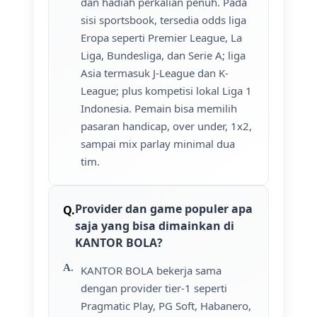
dan hadiah perkalian penuh. Pada
sisi sportsbook, tersedia odds liga
Eropa seperti Premier League, La
Liga, Bundesliga, dan Serie A; liga
Asia termasuk J-League dan K-
League; plus kompetisi lokal Liga 1
Indonesia. Pemain bisa memilih
pasaran handicap, over under, 1x2,
sampai mix parlay minimal dua
tim.
Provider dan game populer apa
saja yang bisa dimainkan di
KANTOR BOLA?
KANTOR BOLA bekerja sama
dengan provider tier-1 seperti
Pragmatic Play, PG Soft, Habanero,