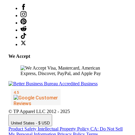
We Accept
© TP Apparel LLC 2012 - 2025
United States - $ USD
Product Safety
Intellectual Property Policy
CA: Do Not Sell
My Personal Information
Privacy Policy
Terms