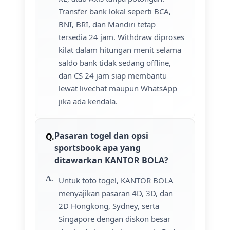
Transfer bank lokal seperti BCA,
BNI, BRI, dan Mandiri tetap
tersedia 24 jam. Withdraw diproses
kilat dalam hitungan menit selama
saldo bank tidak sedang offline,
dan CS 24 jam siap membantu
lewat livechat maupun WhatsApp
jika ada kendala.
Pasaran togel dan opsi
sportsbook apa yang
ditawarkan KANTOR BOLA?
Untuk toto togel, KANTOR BOLA
menyajikan pasaran 4D, 3D, dan
2D Hongkong, Sydney, serta
Singapore dengan diskon besar