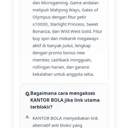
dan Microgaming. Game andalan
meliputi Mahjong Ways, Gates of
Olympus dengan fitur petir
x10000, Starlight Princess, Sweet
Bonanza, dan Wild West Gold. Fitur
buy spin dan mekanik megaways
aktif di banyak judul, lengkap
dengan promo bonus new
member, cashback mingguan,
rollingan harian, dan garansi
kekalahan untuk anggota setia.
Bagaimana cara mengakses
KANTOR BOLA jika link utama
terblokir?
KANTOR BOLA menyediakan link
alternatif anti blokir yang