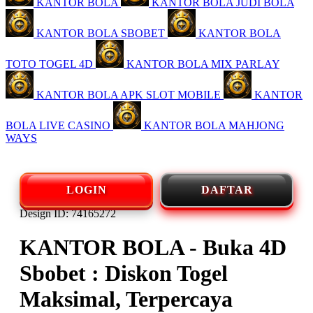
KANTOR BOLA
KANTOR BOLA JUDI BOLA
KANTOR BOLA SBOBET
KANTOR BOLA
TOTO TOGEL 4D
KANTOR BOLA MIX PARLAY
KANTOR BOLA APK SLOT MOBILE
KANTOR
BOLA LIVE CASINO
KANTOR BOLA MAHJONG
WAYS
LOGIN
DAFTAR
Design ID: 74165272
KANTOR BOLA - Buka 4D
Sbobet : Diskon Togel
Maksimal, Terpercaya