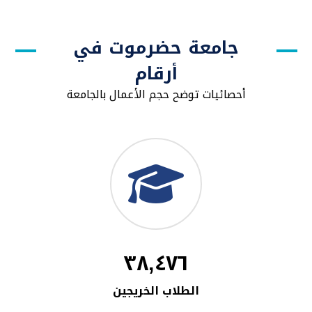
جامعة حضرموت في
أرقام
أحصائيات توضح حجم الأعمال بالجامعة
٣٨,٤٧٦
الطلاب الخريجين