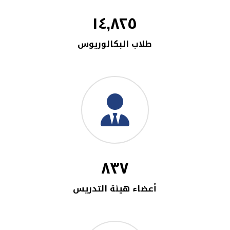
١٤,٨٢٥
طلاب البكالوريوس
٨٣٧
أعضاء هيئة التدريس