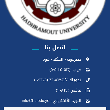
اتصل بنا
حضرموت - المكلا - فوه
ص ب :(٥٠٥١٢-٥٠٥١١)
تحويلة :٣٦٠٨٦٣/٥/٧ (٠٠٩٦٧٥)
فاكس : ٣٦٠٨٦٤
البريد الألكتروني : info@hu.edu.ye