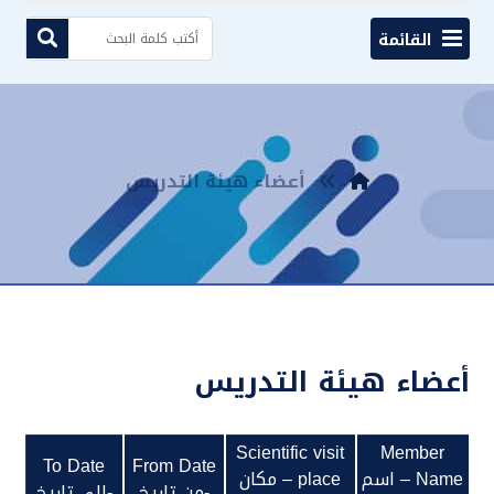
القائمة
أعضاء هيئة التدريس
أعضاء هيئة التدريس
Scientific visit
Member
To Date
From Date
Name – اسم
place – مكان
-من تاريخ
-الى تاريخ