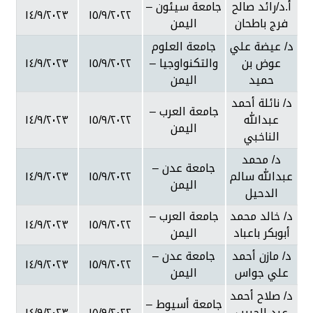
أ.د/رائد صالح
جامعة سيئون –
١٤/٩/٢٠٢٣
١٥/٩/٢٠٢٢
فرج باطحان
اليمن
د/ عيضة علي
جامعة العلوم
عوض بن
والتكنواوجيا –
١٥/٩/٢٠٢٢
١٤/٩/٢٠٢٣
حميد
اليمن
د/ نائلة أحمد
جامعة العرب –
عبدالله
١٥/٩/٢٠٢٢
١٤/٩/٢٠٢٣
اليمن
الناخبي
د/ محمد
جامعة عدن –
عبدالله سالم
١٥/٩/٢٠٢٢
١٤/٩/٢٠٢٣
اليمن
الدحيل
د/ خالد محمد
جامعة العرب –
١٤/٩/٢٠٢٣
١٥/٩/٢٠٢٢
أبوبكر باعباد
اليمن
د/ مازن أحمد
جامعة عدن –
١٤/٩/٢٠٢٣
١٥/٩/٢٠٢٢
علي جواس
اليمن
د/ صلاح أحمد
جامعة أسيوط –
عبد الحبيب
١٥/٩/٢٠٢٢
١٤/٩/٢٠٢٣