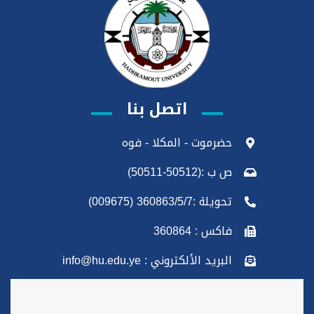
اتصل بنا
حضرموت - المكلا - فوه
ص ب :(50512-50511)
تحويلة :360863/5/7 (009675)
فاكس : 360864
البريد الألكتروني : info@hu.edu.ye