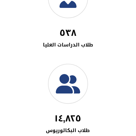
٥٣٨
طلاب الدراسات العليا
١٤,٨٢٥
طلاب البكالوريوس