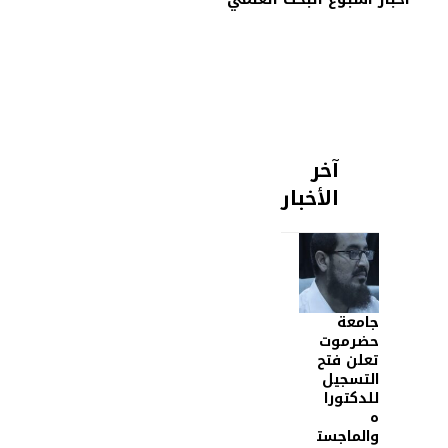
آخر
الأخبار
جامعة
حضرموت
تعلن فتح
التسجيل
للدكتورا
ه
والماجست