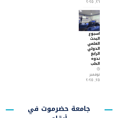
٢٦, ٢٠٢٥
اسبوع
البحث
العلمي
الدولي
الرابع
ندوه
الطب
نوفمبر
٢٥, ٢٠٢٥
جامعة حضرموت في