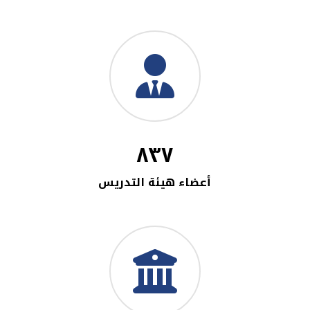
٨٣٧
أعضاء هيئة التدريس