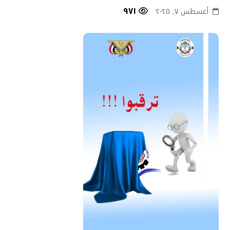
٩٧١
أغسطس ٧, ٢٠٢٥