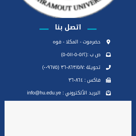
اتصل بنا
حضرموت - المكلا - فوه
ص ب :(٥٠٥١٢-٥٠٥١١)
تحويلة :٣٦٠٨٦٣/٥/٧ (٠٠٩٦٧٥)
فاكس : ٣٦٠٨٦٤
البريد الألكتروني : info@hu.edu.ye