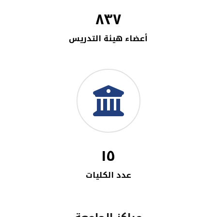
٨٣٧
أعضاء هيئة التدريس
١٥
عدد الكليات