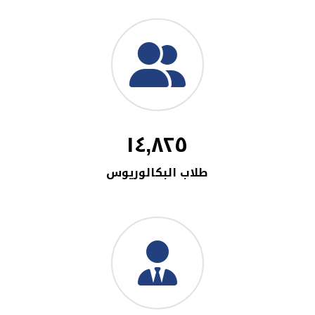
١٤,٨٢٥
طلاب البكالوريوس