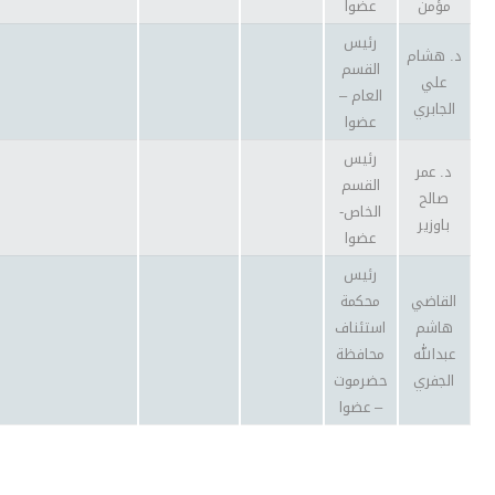
مؤمن
عضوا
رئيس
د. هشام
القسم
علي
العام –
الجابري
عضوا
رئيس
د. عمر
القسم
صالح
الخاص-
باوزير
عضوا
رئيس
القاضي
محكمة
هاشم
استئناف
عبدالله
محافظة
الجفري
حضرموت
– عضوا