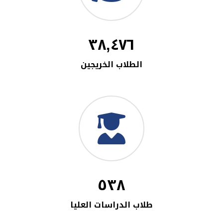
٣٨,٤٧٦
الطلاب الخريجين
٥٣٨
طلاب الدراسات العليا