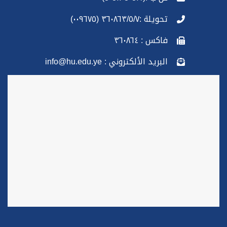
تحويلة :٣٦٠٨٦٣/٥/٧ (٠٠٩٦٧٥)
فاكس : ٣٦٠٨٦٤
البريد الألكتروني : info@hu.edu.ye