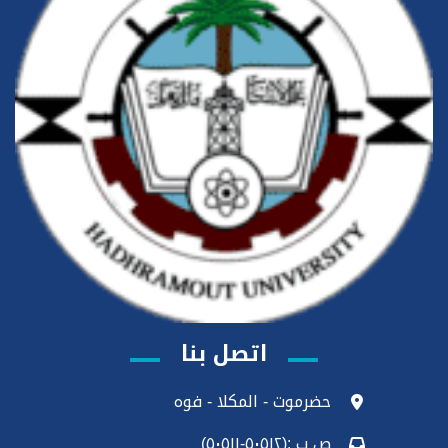
اتصل بنا
حضرموت - المكلا - فوه
ص ب :(٥٠٥١٢-٥٠٥١١)