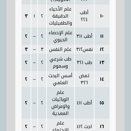
علم الأحياء
أطب
١٠
الدقيقة
٢
١
٣
٢٢٤
والطفيليات
علم الإحصاء
١١
أطب ٣١١
٢
–
٢
الحيوي
١٢
نفس٣١٢
علم النفس
٣
–
٣
طب شرعي
١٣
طب ٣٢١
٢
–
٢
وسموم
تمض
أسس البحث
٢
–
٢
١٤
٣٢٦
العلمي
علم
الوبائيات
١٥
أطب ٤١١
٢
–
٢
والإمراض
المعدية
علم
١٦
اجت ٤١٢
٢
–
٢
الاجتماع