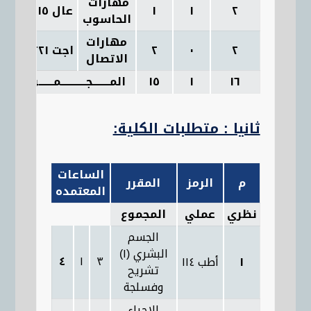
مهارات
٢
١
١
عال ١١٥
٧
الحاسوب
مهارات
٢
٠
٢
اجت ٢٢١
٨
الاتصال
١٦
١
١٥
المــــــــجــــــــــــمـــــــوع
ثانيا : متطلبات الكلية:
الساعات
م
الرمز
المقرر
المعتمده
نظري
عملي
المجموع
الجسم
البشري (١)
٤
١
٣
١
أطب ١١٤
تشريح
وفسلجة
الاحياء