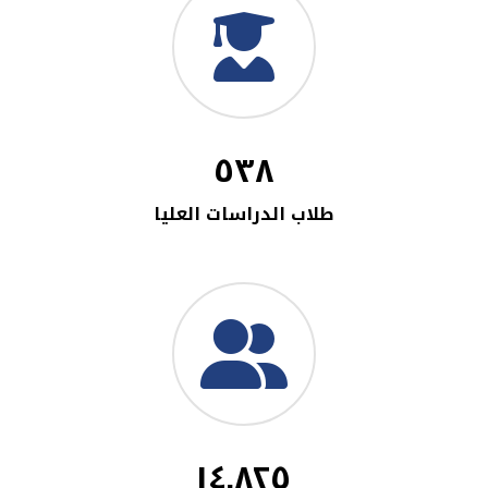
٥٣٨
طلاب الدراسات العليا
١٤,٨٢٥