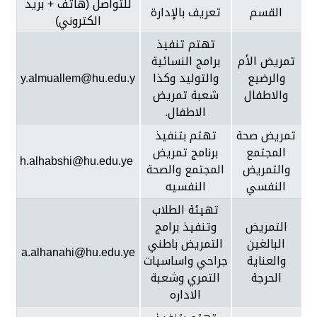
للتواصل (هاتف + بريد
القسم
تعريف بالإدارة
الكتروني)
تهتم تنفيذ
تمريض الأم
برامج النسائية
والرضيع
والتوليد وكذا
y.almuallem@hu.edu.y
والاطفال
شعبة تمريض
الاطفال.
تمريض صحة
تهتم بتنفيذ
المجتمع
برنامج تمريض
h.alhabshi@hu.edu.ye
والتمريض
المجتمع والصحة
النفسي
النفسيه
تهيئة الطلاب
التمريض
وتنفيذ برامج
البالغين
التمريض باطني
a.alhanahi@hu.edu.ye
والعناية
جراحي واساسيات
الحرجة
التمري وشعبة
الاداره