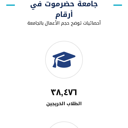
جامعة حضرموت في
أرقام
أحصائيات توضح حجم الأعمال بالجامعة
٣٨,٤٧٦
الطلاب الخريجين