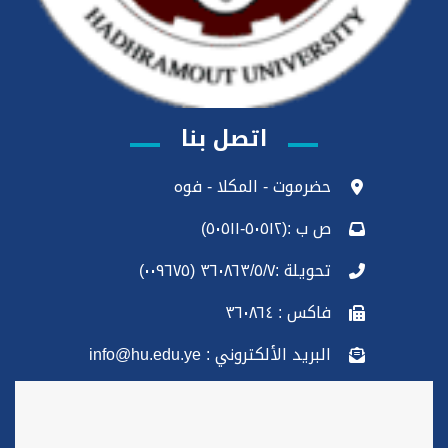
اتصل بنا
حضرموت - المكلا - فوه
ص ب :(٥٠٥١٢-٥٠٥١١)
تحويلة :٣٦٠٨٦٣/٥/٧ (٠٠٩٦٧٥)
فاكس : ٣٦٠٨٦٤
البريد الألكتروني : info@hu.edu.ye