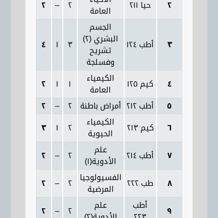
٢
حيا ٢١١
٢
–
٢
العامة
الجسم
البشري (٢)
٣
أطب ١٢٤
٣
١
٤
تشريح
وفسلجة
الكيمياء
٤
كيم ١٢٥
١
١
٢
العامة
٥
أطب ٢١٢
أمراض باطنة
٢
–
٢
الكيمياء
٦
كيم ٢١٣
٢
١
٣
الحيوية
علم
٧
أطب ٢١٤
٢
–
٢
الأدوية(١)
الفسيولوجيا
٨
طب ٢٢٢
٢
–
٢
المرضية
أطب
علم
٢
–
٢
٩
٢٢٣
الأدوية(٢)