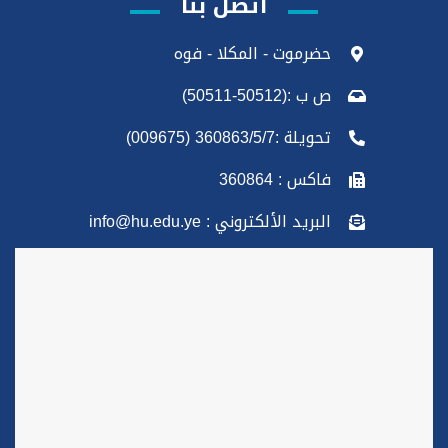
اتصل بنا
حضرموت - المكلا - فوه
ص ب :(50512-50511)
تحويلة :360863/5/7 (009675)
فاكس : 360864
البريد الألكتروني : info@hu.edu.ye