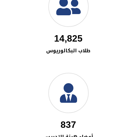
14,825
طلاب البكالوريوس
837
أعضاء هيئة التدريس