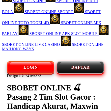
SBOBET ONLINE
SBOBET ONLINE JUDI
BOLA
SBOBET ONLINE SBOBET
SBOBET
ONLINE TOTO TOGEL 4D
SBOBET ONLINE MIX
PARLAY
SBOBET ONLINE APK SLOT MOBILE
SBOBET ONLINE LIVE CASINO
SBOBET ONLINE
MAHJONG WAYS
LOGIN
DAFTAR
Design ID: 74165272
SBOBET ONLINE 🍒
Pasang 2 Tim Slot Gacor :
Handicap Akurat, Maxwin