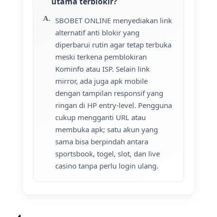
utama terblokir?
SBOBET ONLINE menyediakan link
alternatif anti blokir yang
diperbarui rutin agar tetap terbuka
meski terkena pemblokiran
Kominfo atau ISP. Selain link
mirror, ada juga apk mobile
dengan tampilan responsif yang
ringan di HP entry-level. Pengguna
cukup mengganti URL atau
membuka apk; satu akun yang
sama bisa berpindah antara
sportsbook, togel, slot, dan live
casino tanpa perlu login ulang.