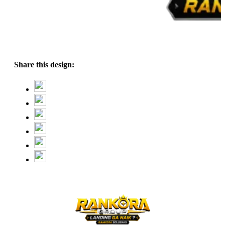
Share this design: