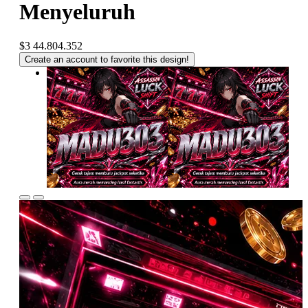
Menyeluruh
$3
44.804.352
Create an account to favorite this design!