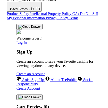
United States - $ USD
Product Safety
Intellectual Property Policy
CA: Do Not Sell
My Personal Information
Privacy Policy
Terms
Welcome Guest!
Log In
Sign Up
Create an account to save your favorite designs for
viewing anytime, on any device.
Create an Account
Artist Sign Up
About TeePublic
Social
Responsibility
Create Account
Cart Preview (0)