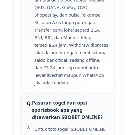
QRIS, DANA, GoPay, OVO,
ShopeePay, dan pulsa Telkomsel,
XL, atau Axis tanpa potongan.
Transfer bank lokal seperti BCA,
BNI, BRI, dan Mandiri tetap
tersedia 24 jam. Withdraw diproses
kilat dalam hitungan menit selama
saldo bank tidak sedang offline,
dan CS 24 jam siap membantu
lewat livechat maupun WhatsApp
jika ada kendala.
Pasaran togel dan opsi
sportsbook apa yang
ditawarkan SBOBET ONLINE?
Untuk toto togel, SBOBET ONLINE