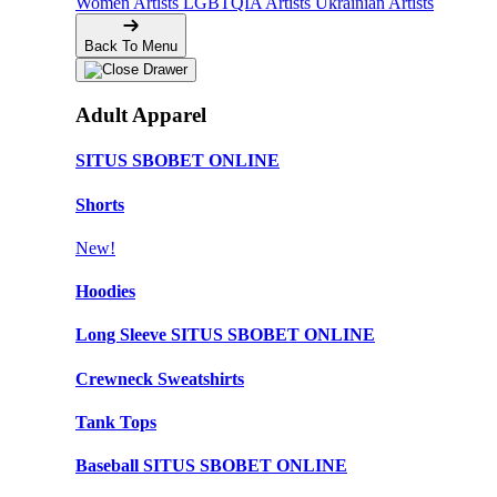
Women Artists
LGBTQIA Artists
Ukrainian Artists
Back To Menu
Adult Apparel
SITUS SBOBET ONLINE
Shorts
New!
Hoodies
Long Sleeve SITUS SBOBET ONLINE
Crewneck Sweatshirts
Tank Tops
Baseball SITUS SBOBET ONLINE