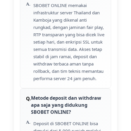
SBOBET ONLINE memakai
infrastruktur server Thailand dan
Kamboja yang dikenal anti
rungkad, dengan jaminan fair play,
RTP transparan yang bisa dicek live
setiap hari, dan enkripsi SSL untuk
semua transmisi data. Akses tetap
stabil di jam ramai, deposit dan
withdraw terbaca aman tanpa
rollback, dan tim teknis memantau
performa server 24 jam penuh.
Metode deposit dan withdraw
apa saja yang didukung
SBOBET ONLINE?
Deposit di SBOBET ONLINE bisa
dimulai dari 5.000 rupiah melalui