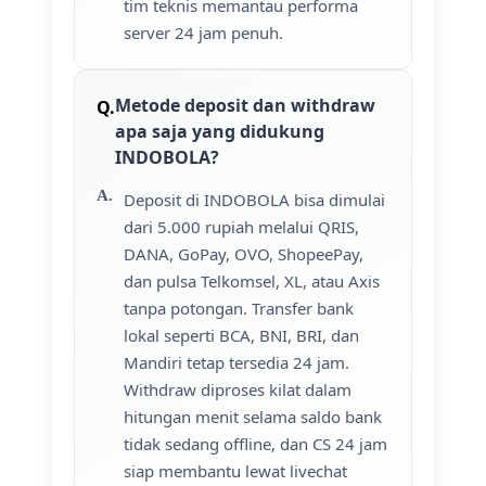
tim teknis memantau performa
server 24 jam penuh.
Metode deposit dan withdraw
apa saja yang didukung
INDOBOLA?
Deposit di INDOBOLA bisa dimulai
dari 5.000 rupiah melalui QRIS,
DANA, GoPay, OVO, ShopeePay,
dan pulsa Telkomsel, XL, atau Axis
tanpa potongan. Transfer bank
lokal seperti BCA, BNI, BRI, dan
Mandiri tetap tersedia 24 jam.
Withdraw diproses kilat dalam
hitungan menit selama saldo bank
tidak sedang offline, dan CS 24 jam
siap membantu lewat livechat