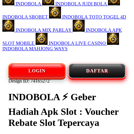
INDOBOLA
INDOBOLA JUDI BOLA
INDOBOLA SBOBET
INDOBOLA TOTO TOGEL 4D
INDOBOLA MIX PARLAY
INDOBOLA APK
SLOT MOBILE
INDOBOLA LIVE CASINO
INDOBOLA MAHJONG WAYS
LOGIN
DAFTAR
Design ID: 74165272
INDOBOLA ⚡ Geber
Hadiah Apk Slot : Voucher
Rebate Slot Tepercaya