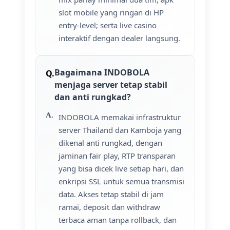
slot mobile yang ringan di HP
entry-level; serta live casino
interaktif dengan dealer langsung.
Bagaimana INDOBOLA
menjaga server tetap stabil
dan anti rungkad?
INDOBOLA memakai infrastruktur
server Thailand dan Kamboja yang
dikenal anti rungkad, dengan
jaminan fair play, RTP transparan
yang bisa dicek live setiap hari, dan
enkripsi SSL untuk semua transmisi
data. Akses tetap stabil di jam
ramai, deposit dan withdraw
terbaca aman tanpa rollback, dan