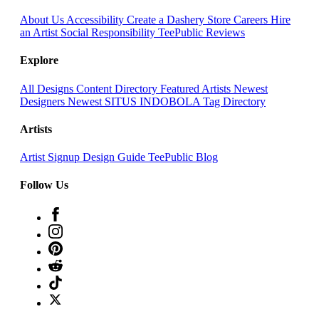
About Us
Accessibility
Create a Dashery Store
Careers
Hire
an Artist
Social Responsibility
TeePublic Reviews
Explore
All Designs
Content Directory
Featured Artists
Newest
Designers
Newest SITUS INDOBOLA
Tag Directory
Artists
Artist Signup
Design Guide
TeePublic Blog
Follow Us