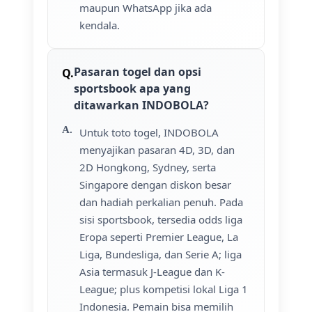
maupun WhatsApp jika ada
kendala.
Pasaran togel dan opsi
sportsbook apa yang
ditawarkan INDOBOLA?
Untuk toto togel, INDOBOLA
menyajikan pasaran 4D, 3D, dan
2D Hongkong, Sydney, serta
Singapore dengan diskon besar
dan hadiah perkalian penuh. Pada
sisi sportsbook, tersedia odds liga
Eropa seperti Premier League, La
Liga, Bundesliga, dan Serie A; liga
Asia termasuk J-League dan K-
League; plus kompetisi lokal Liga 1
Indonesia. Pemain bisa memilih