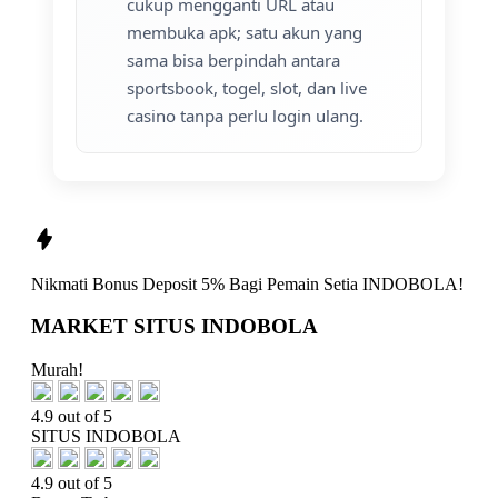
cukup mengganti URL atau
membuka apk; satu akun yang
sama bisa berpindah antara
sportsbook, togel, slot, dan live
casino tanpa perlu login ulang.
Nikmati
Bonus Deposit 5%
Bagi Pemain Setia
INDOBOLA!
MARKET SITUS INDOBOLA
Murah!
4.9 out of 5
SITUS INDOBOLA
4.9 out of 5