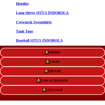
Hoodies
Long Sleeve SITUS INDOBOLA
Crewneck Sweatshirts
Tank Tops
Baseball SITUS INDOBOLA
Kids Apparel
PROMO
Kids SITUS INDOBOLA
LOGIN
Kids Hoodie
DAFTAR
Kids Long Sleeve SITUS INDOBOLA
LINK ALTERNATIF
LIVE CHAT
Back To Menu