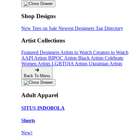
Shop Designs
New Tees on Sale
Newest Designers
Tag Directory
Artist Collections
Featured Designers
Artists to Watch
Creators to Watch
AAPI Artists
BIPOC Artists
Black Artists
Celebrate
Women Artists
LGBTQIA Artists
Ukrainian Artists
Back To Menu
Adult Apparel
SITUS INDOBOLA
Shorts
New!