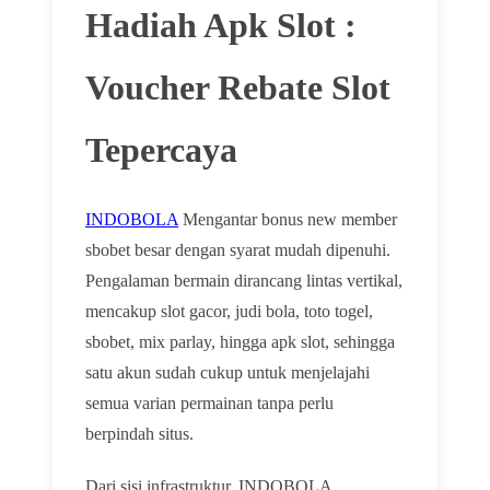
Hadiah Apk Slot :
Voucher Rebate Slot
Tepercaya
INDOBOLA
Mengantar bonus new member
sbobet besar dengan syarat mudah dipenuhi.
Pengalaman bermain dirancang lintas vertikal,
mencakup slot gacor, judi bola, toto togel,
sbobet, mix parlay, hingga apk slot, sehingga
satu akun sudah cukup untuk menjelajahi
semua varian permainan tanpa perlu
berpindah situs.
Dari sisi infrastruktur, INDOBOLA