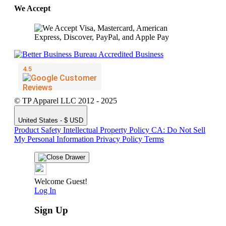
We Accept
© TP Apparel LLC 2012 - 2025
United States - $ USD
Product Safety
Intellectual Property Policy
CA: Do Not Sell
My Personal Information
Privacy Policy
Terms
Welcome Guest!
Log In
Sign Up