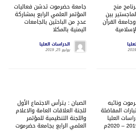
رنامج منح
جامعة حضرموت تدشن فعاليات
لماجستير بين
المؤتمر العلمي الرابع بمشاركة
جامعة القرآن
عددٍ من الباحثين بالجامعات
لإسلامية
اليمنية بالمكلا
عليا
الدراسات العليا
يوليو 25, 2019
موت ونائبه
الصبان : يترأس الاجتماع الأول
ارات المفاضلة
للجنة العلاقات العامة والاعلام
راسات العليا
واللجنة التنظيمية للمؤتمر
العلمي الرابع بجامعة حضرموت