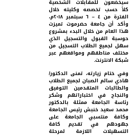
سيخضعون للمقابلات الشخصية
كلاً حسب تخصصه وكليته خلال
الفترة من ٤ – ٦ سبتمبر ٢٠١٨م،
وأكد أن جامعة حضرموت تميزت
هذا العام من خلال البدء بمشروع
حوسبة القبول والتسجيل الذي
سهل لجميع الطلاب التسجيل من
مختلف مناطقهم ومواقعهم عبر
شبكة الانترنت.
وفي ختام زيارته، تمنى الدكتور/
هادي سالم الصبان لجميع الطلاب
والطالبات المتقدمين التوفيق
والنجاح في اختباراتهم وشكر
رئاسة الجامعة ممثلة بالدكتور
محمد سعيد خنبش رئيس الجامعة
وكافة منتسبي الجامعة على
جهودهم في تقديم كافة
التسهيلات اللازمة لمرحلة