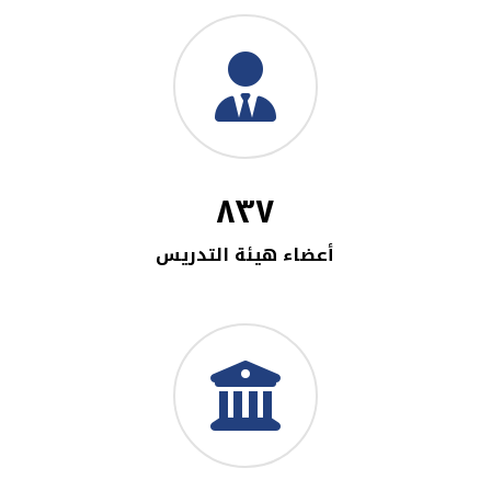
٨٣٧
أعضاء هيئة التدريس