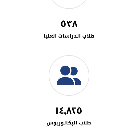
٥٣٨
طلاب الدراسات العليا
١٤,٨٢٥
طلاب البكالوريوس