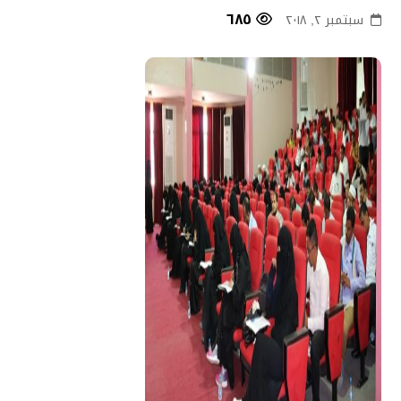
٦٨٥
سبتمبر ٢, ٢٠١٨