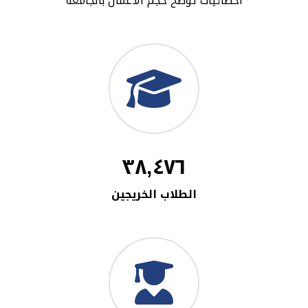
أحصائيات توضح حجم الأعمال بالجامعة
٣٨,٤٧٦
الطلاب الخريجين