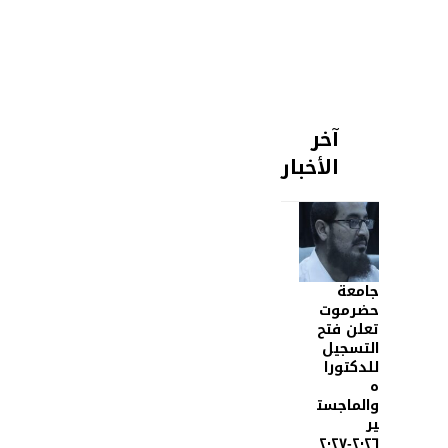
آخر
الأخبار
جامعة
حضرموت
تعلن فتح
التسجيل
للدكتورا
ه
والماجست
ير
٢٠٢٦-٢٠٢٧