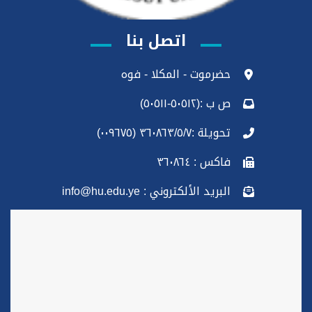
اتصل بنا
حضرموت - المكلا - فوه
ص ب :(٥٠٥١٢-٥٠٥١١)
تحويلة :٣٦٠٨٦٣/٥/٧ (٠٠٩٦٧٥)
فاكس : ٣٦٠٨٦٤
البريد الألكتروني : info@hu.edu.ye