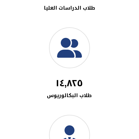
طلاب الدراسات العليا
١٤,٨٢٥
طلاب البكالوريوس