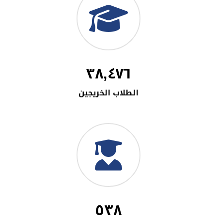
٣٨,٤٧٦
الطلاب الخريجين
٥٣٨