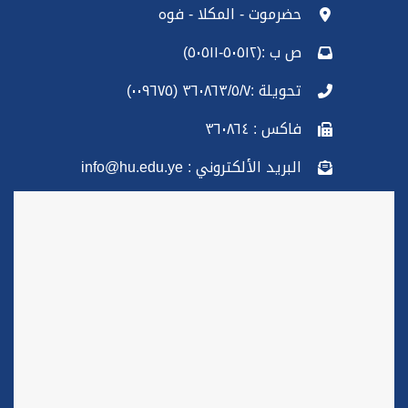
حضرموت - المكلا - فوه
ص ب :(٥٠٥١٢-٥٠٥١١)
تحويلة :٣٦٠٨٦٣/٥/٧ (٠٠٩٦٧٥)
فاكس : ٣٦٠٨٦٤
البريد الألكتروني : info@hu.edu.ye