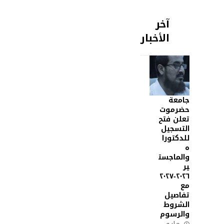
آخر
الأخبار
جامعة
حضرموت
تعلن فتح
التسجيل
للدكتورا
ه
والماجست
ير
٢٠٢٦-٢٠٢٧
مع
تفاصيل
الشروط
والرسوم