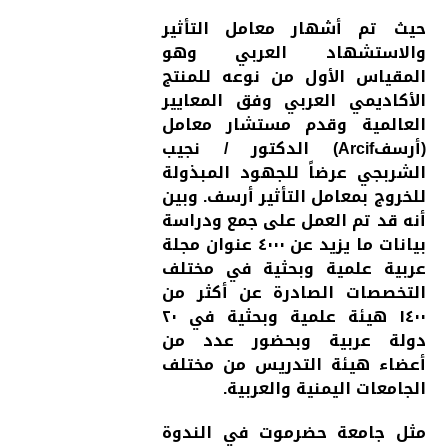
حيث تم أشهار معامل التأثير
والاستشهاد العربي وهو
المقياس الأول من نوعه للمنتج
الأكاديمي العربي وفق المعايير
العالمية وقدم مستشار معامل
(أرسفArcif) الدكتور / نجيب
الشربجي عرضاً للجهود المبذولة
للخروج بمعامل التأثير أرسف. وبين
أنه قد تم العمل على جمع ودراسة
بيانات ما يزيد عن ٤٠٠٠ عنوان مجلة
عربية علمية وبحثية في مختلف
التخصصات الصادرة عن أكثر من
١٤٠٠ هيئة علمية وبحثية في ٢٠
دولة عربية وبحضور عدد من
أعضاء هيئة التدريس من مختلف
الجامعات اليمنية والعربية.
مثل جامعة حضرموت في الندوة