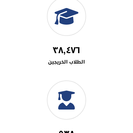
٣٨,٤٧٦
الطلاب الخريجين