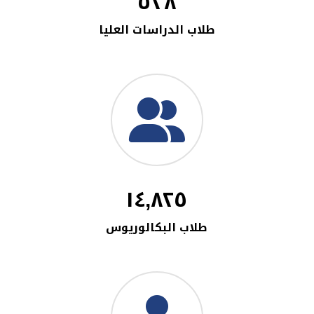
٥٣٨
طلاب الدراسات العليا
١٤,٨٢٥
طلاب البكالوريوس