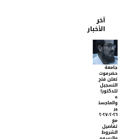
آخر
الأخبار
جامعة
حضرموت
تعلن فتح
التسجيل
للدكتورا
ه
والماجست
ير
٢٠٢٦-٢٠٢٧
مع
تفاصيل
الشروط
والرسوم