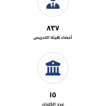
٨٣٧
أعضاء هيئة التدريس
١٥
عدد الكليات