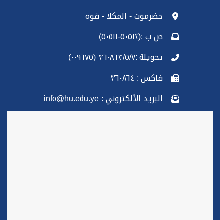
حضرموت - المكلا - فوه
ص ب :(٥٠٥١٢-٥٠٥١١)
تحويلة :٣٦٠٨٦٣/٥/٧ (٠٠٩٦٧٥)
فاكس : ٣٦٠٨٦٤
البريد الألكتروني : info@hu.edu.ye