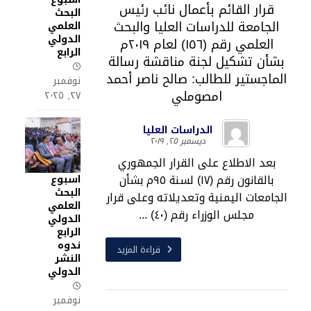
قرار القائم بأعمال نائب رئيس
البحث
الجامعة للدراسات العليا والبحث
العلمي
الدولي
العلمي رقم (١٥٦) لعام ٢٠١٩م
الرابع
بشأن تشكيل لجنة مناقشة رسالة
الماجستير للطالب: صالح ناصر أحمد
نوفمبر
امصوملي
٢٧, ٢٠٢٥
الدراسات العليا
ديسمبر ٢٥, ٢٠١٩
بعد الاطلاع على القرار الجمهوري
بالقانون رقم (١٧) لسنة ٩٥م بشأن
اسبوع
البحث
الجامعات اليمنية وتعديلاته وعلى قرار
العلمي
مجلس الوزراء رقم (٤٠) ...
الدولي
الرابع
ندوه
قراءة المزيد
النشر
الدولي
نوفمبر