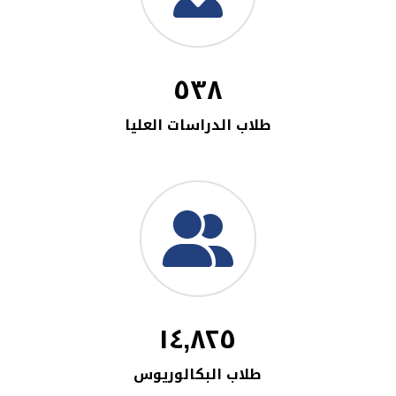
٥٣٨
طلاب الدراسات العليا
١٤,٨٢٥
طلاب البكالوريوس