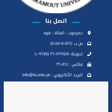
اتصل بنا
حضرموت - المكلا - فوه
ص ب :(٥٠٥١٢-٥٠٥١١)
تحويلة :٣٦٠٨٦٣/٥/٧ (٠٠٩٦٧٥)
فاكس : ٣٦٠٨٦٤
البريد الألكتروني : info@hu.edu.ye