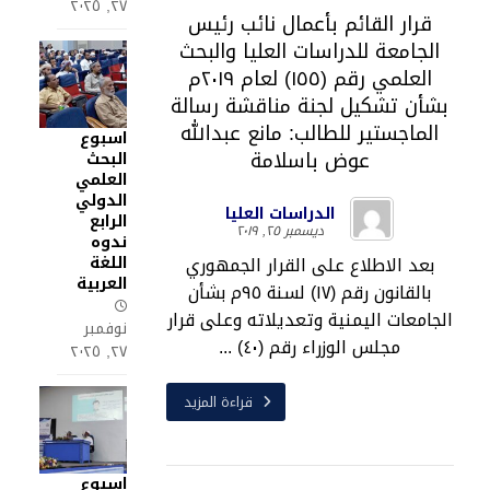
٢٧, ٢٠٢٥
قرار القائم بأعمال نائب رئيس
الجامعة للدراسات العليا والبحث
العلمي رقم (١٥٥) لعام ٢٠١٩م
بشأن تشكيل لجنة مناقشة رسالة
الماجستير للطالب: مانع عبدالله
اسبوع
عوض باسلامة
البحث
العلمي
الدولي
الدراسات العليا
الرابع
ديسمبر ٢٥, ٢٠١٩
ندوه
بعد الاطلاع على القرار الجمهوري
اللغة
العربية
بالقانون رقم (١٧) لسنة ٩٥م بشأن
الجامعات اليمنية وتعديلاته وعلى قرار
نوفمبر
مجلس الوزراء رقم (٤٠) ...
٢٧, ٢٠٢٥
قراءة المزيد
اسبوع