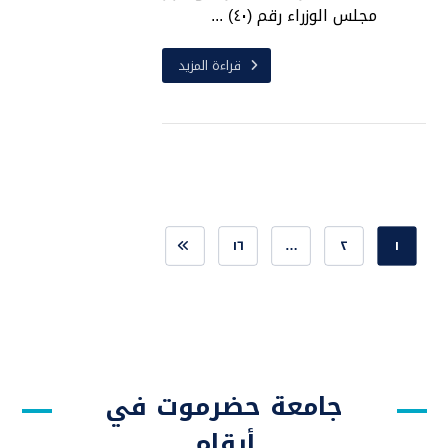
مجلس الوزراء رقم (٤٠) ...
قراءة المزيد
١٦
…
٢
١
جامعة حضرموت في
أرقام