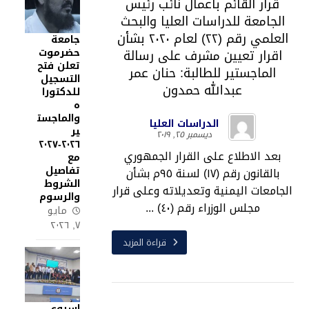
قرار القائم بأعمال نائب رئيس
الجامعة للدراسات العليا والبحث
العلمي رقم (٢٢) لعام ٢٠٢٠ بشأن
جامعة
حضرموت
اقرار تعيين مشرف على رسالة
تعلن فتح
الماجستير للطالبة: حنان عمر
التسجيل
عبدالله حمدون
للدكتورا
ه
والماجست
الدراسات العليا
ير
ديسمبر ٢٥, ٢٠١٩
٢٠٢٦-٢٠٢٧
بعد الاطلاع على القرار الجمهوري
مع
تفاصيل
بالقانون رقم (١٧) لسنة ٩٥م بشأن
الشروط
الجامعات اليمنية وتعديلاته وعلى قرار
والرسوم
مجلس الوزراء رقم (٤٠) ...
مايو
٧, ٢٠٢٦
قراءة المزيد
اسبوع