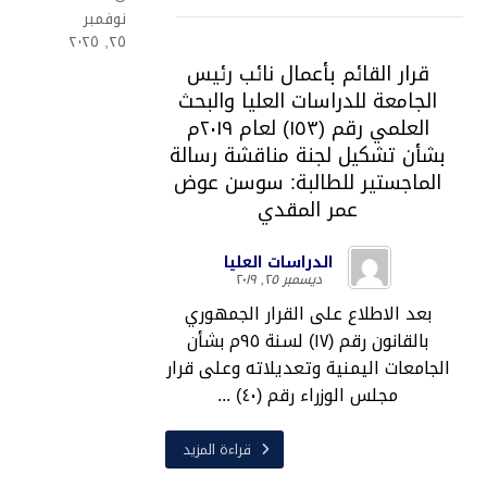
نوفمبر
٢٥, ٢٠٢٥
قرار القائم بأعمال نائب رئيس
الجامعة للدراسات العليا والبحث
العلمي رقم (١٥٣) لعام ٢٠١٩م
بشأن تشكيل لجنة مناقشة رسالة
الماجستير للطالبة: سوسن عوض
عمر المقدي
الدراسات العليا
ديسمبر ٢٥, ٢٠١٩
بعد الاطلاع على القرار الجمهوري
بالقانون رقم (١٧) لسنة ٩٥م بشأن
الجامعات اليمنية وتعديلاته وعلى قرار
مجلس الوزراء رقم (٤٠) ...
قراءة المزيد