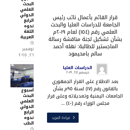
البحث
العلمي
الدولي
قرار القائم بأعمال نائب رئيس
الرابع
الجامعة للدراسات العليا والبحث
ندوه
العلمي رقم (١٥٤) لعام ٢٠١٩م
اللغة
العربية
بشأن تشكيل لجنة مناقشة رسالة
الماجستير للطالبة: نهله أحمد
نوفمبر
سالم بامحيمود
٢٦, ٢٠٢٥
الدراسات العليا
ديسمبر ٢٥, ٢٠١٩
بعد الاطلاع على القرار الجمهوري
بالقانون رقم (١٧) لسنة ٩٥م بشأن
اسبوع
الجامعات اليمنية وتعديلاته وعلى قرار
البحث
العلمي
مجلس الوزراء رقم (٤٠) ...
الدولي
الرابع
ندوه
قراءة المزيد
الطب