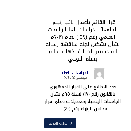
قرار القائم بأعمال نائب رئيس
الجامعة للدراسات العليا والبحث
العلمي رقم (١٥٢) لعام ٢٠١٩م
بشأن تشكيل لجنة مناقشة رسالة
الماجستير للطالبة: ذهاب سالم
يسلم النوحي
الدراسات العليا
ديسمبر ٢٥, ٢٠١٩
بعد الاطلاع على القرار الجمهوري
بالقانون رقم (١٧) لسنة ٩٥م بشأن
الجامعات اليمنية وتعديلاته وعلى قرار
مجلس الوزراء رقم (٤٠) ...
قراءة المزيد