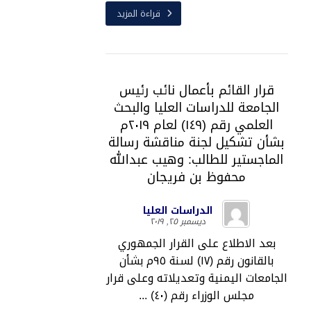
قراءة المزيد
قرار القائم بأعمال نائب رئيس
الجامعة للدراسات العليا والبحث
العلمي رقم (١٤٩) لعام ٢٠١٩م
بشأن تشكيل لجنة مناقشة رسالة
الماجستير للطالب: وهيب عبدالله
محفوظ بن فريجان
الدراسات العليا
ديسمبر ٢٥, ٢٠١٩
بعد الاطلاع على القرار الجمهوري
بالقانون رقم (١٧) لسنة ٩٥م بشأن
الجامعات اليمنية وتعديلاته وعلى قرار
مجلس الوزراء رقم (٤٠) ...