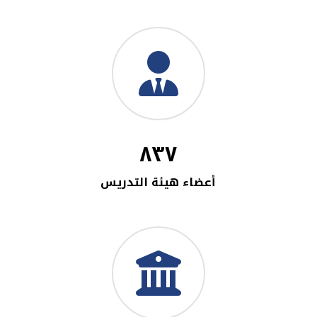
٨٣٧
أعضاء هيئة التدريس