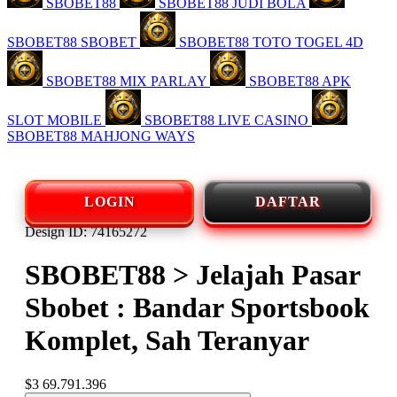
SBOBET88
SBOBET88 JUDI BOLA
SBOBET88 SBOBET
SBOBET88 TOTO TOGEL 4D
SBOBET88 MIX PARLAY
SBOBET88 APK
SLOT MOBILE
SBOBET88 LIVE CASINO
SBOBET88 MAHJONG WAYS
LOGIN
DAFTAR
Design ID: 74165272
SBOBET88 > Jelajah Pasar
Sbobet : Bandar Sportsbook
Komplet, Sah Teranyar
$3
69.791.396