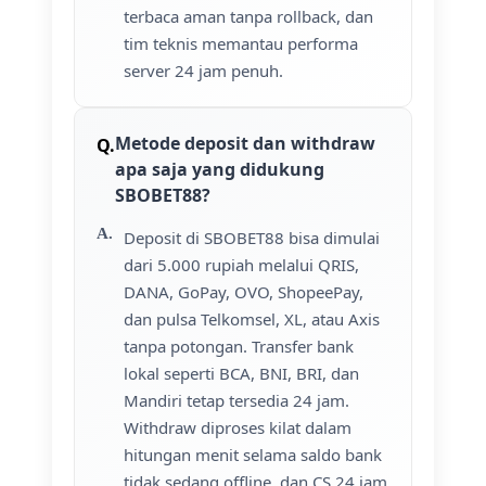
terbaca aman tanpa rollback, dan
tim teknis memantau performa
server 24 jam penuh.
Metode deposit dan withdraw
apa saja yang didukung
SBOBET88?
Deposit di SBOBET88 bisa dimulai
dari 5.000 rupiah melalui QRIS,
DANA, GoPay, OVO, ShopeePay,
dan pulsa Telkomsel, XL, atau Axis
tanpa potongan. Transfer bank
lokal seperti BCA, BNI, BRI, dan
Mandiri tetap tersedia 24 jam.
Withdraw diproses kilat dalam
hitungan menit selama saldo bank
tidak sedang offline, dan CS 24 jam