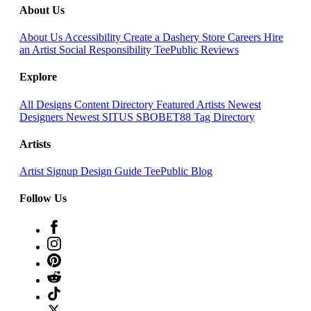
About Us
About Us
Accessibility
Create a Dashery Store
Careers
Hire
an Artist
Social Responsibility
TeePublic Reviews
Explore
All Designs
Content Directory
Featured Artists
Newest
Designers
Newest SITUS SBOBET88
Tag Directory
Artists
Artist Signup
Design Guide
TeePublic Blog
Follow Us