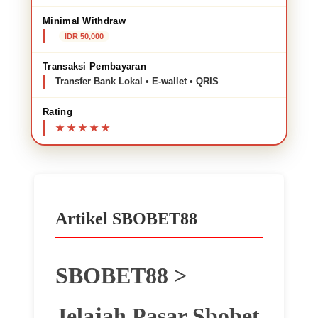
Minimal Withdraw
IDR 50,000
Transaksi Pembayaran
Transfer Bank Lokal • E-wallet • QRIS
Rating
Artikel SBOBET88
SBOBET88 >
Jelajah Pasar Sbobet