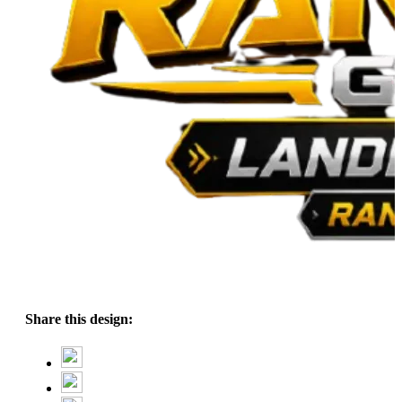
Share this design: