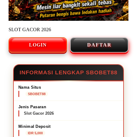
SLOT GACOR 2026
LOGIN
DAFTAR
INFORMASI LENGKAP SBOBET88
Nama Situs
SBOBET88
Jenis Pasaran
Slot Gacor 2026
Minimal Deposit
IDR 5,000