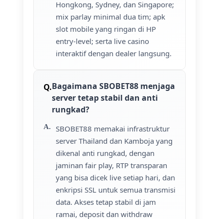
Hongkong, Sydney, dan Singapore;
mix parlay minimal dua tim; apk
slot mobile yang ringan di HP
entry-level; serta live casino
interaktif dengan dealer langsung.
Bagaimana SBOBET88 menjaga
server tetap stabil dan anti
rungkad?
SBOBET88 memakai infrastruktur
server Thailand dan Kamboja yang
dikenal anti rungkad, dengan
jaminan fair play, RTP transparan
yang bisa dicek live setiap hari, dan
enkripsi SSL untuk semua transmisi
data. Akses tetap stabil di jam
ramai, deposit dan withdraw