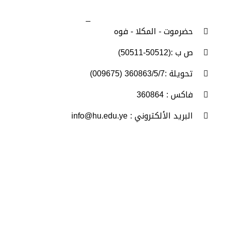
اتصل بنا
_
حضرموت - المكلا - فوه
ص ب :(50512-50511)
تحويلة :360863/5/7 (009675)
فاكس : 360864
البريد الألكتروني : info@hu.edu.ye