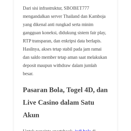
Dari sisi infrastruktur, SBOBET777
mengandalkan server Thailand dan Kamboja
yang dikenal anti rungkad serta minim
gangguan koneksi, didukung sistem fair play,
RTP transparan, dan enkripsi data berlapis.
Hasilnya, akses tetap stabil pada jam ramai
dan saldo member tetap aman saat melakukan
deposit maupun withdraw dalam jumlah
besar.
Pasaran Bola, Togel 4D, dan
Live Casino dalam Satu
Akun