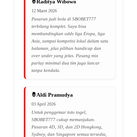
Raditya Wibowo
12 Maret 2026
Pasaran judi bola di SBOBET777
terbilang komplet. Saya bisa
membandingkan odds liga Eropa, liga
Asia, sampai kompetisi lokal dalam satu
halaman, plus pilihan handicap dan
over under yang jelas. Pasang mix
parlay minimal dua tim juga lancar
tanpa kendala.
Aldi Pramudya
03 April 2026
Untuk penggemar toto togel,
SBOBET777 cukup memanjakan.
Pasaran 4D, 3D, dan 2D Hongkong,
Sydney, dan Singapore semua tersedia,