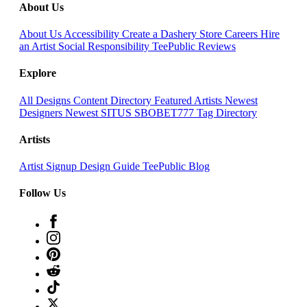
About Us
About Us
Accessibility
Create a Dashery Store
Careers
Hire
an Artist
Social Responsibility
TeePublic Reviews
Explore
All Designs
Content Directory
Featured Artists
Newest
Designers
Newest SITUS SBOBET777
Tag Directory
Artists
Artist Signup
Design Guide
TeePublic Blog
Follow Us