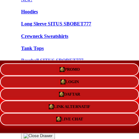
Hoodies
Long Sleeve SITUS SBOBET777
Crewneck Sweatshirts
Tank Tops
Baseball SITUS SBOBET777
PROMO
Kids Apparel
LOGIN
Kids SITUS SBOBET777
DAFTAR
Kids Hoodie
LINK ALTERNATIF
Kids Long Sleeve SITUS SBOBET777
LIVE CHAT
Back To Menu