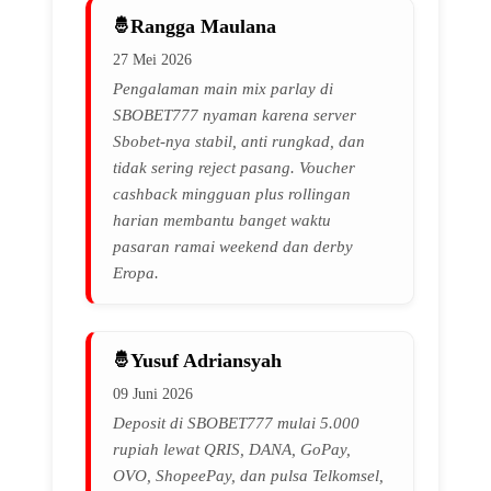
Rangga Maulana
27 Mei 2026
Pengalaman main mix parlay di
SBOBET777 nyaman karena server
Sbobet-nya stabil, anti rungkad, dan
tidak sering reject pasang. Voucher
cashback mingguan plus rollingan
harian membantu banget waktu
pasaran ramai weekend dan derby
Eropa.
Yusuf Adriansyah
09 Juni 2026
Deposit di SBOBET777 mulai 5.000
rupiah lewat QRIS, DANA, GoPay,
OVO, ShopeePay, dan pulsa Telkomsel,