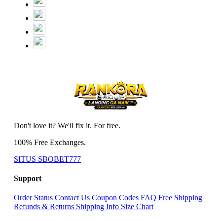
Don't love it? We'll fix it. For free.
100% Free Exchanges.
SITUS SBOBET777
Support
Order Status
Contact Us
Coupon Codes
FAQ
Free Shipping
Refunds & Returns
Shipping Info
Size Chart