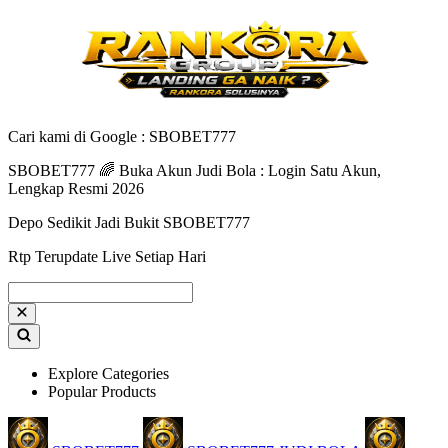
Cari kami di Google : SBOBET777
SBOBET777 🌈 Buka Akun Judi Bola : Login Satu Akun,
Lengkap Resmi 2026
Depo Sedikit Jadi Bukit SBOBET777
Rtp Terupdate Live Setiap Hari
Explore Categories
Popular Products