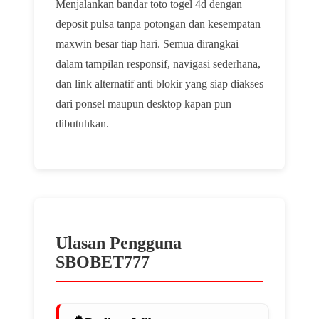
Menjalankan bandar toto togel 4d dengan
deposit pulsa tanpa potongan dan kesempatan
maxwin besar tiap hari. Semua dirangkai
dalam tampilan responsif, navigasi sederhana,
dan link alternatif anti blokir yang siap diakses
dari ponsel maupun desktop kapan pun
dibutuhkan.
Ulasan Pengguna
SBOBET777