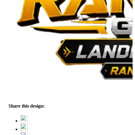
Share this design: