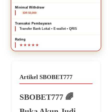
Minimal Withdraw
IDR 50,000
Transaksi Pembayaran
Transfer Bank Lokal • E-wallet • QRIS
Rating
Artikel SBOBET777
SBOBET777 🌈
Buka Akun Judi