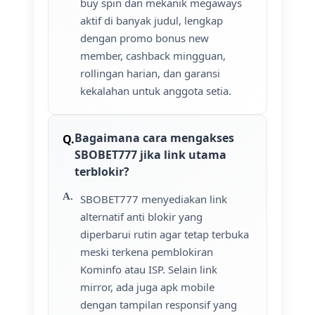
buy spin dan mekanik megaways
aktif di banyak judul, lengkap
dengan promo bonus new
member, cashback mingguan,
rollingan harian, dan garansi
kekalahan untuk anggota setia.
Bagaimana cara mengakses
SBOBET777 jika link utama
terblokir?
SBOBET777 menyediakan link
alternatif anti blokir yang
diperbarui rutin agar tetap terbuka
meski terkena pemblokiran
Kominfo atau ISP. Selain link
mirror, ada juga apk mobile
dengan tampilan responsif yang