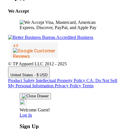
We Accept
© TP Apparel LLC 2012 - 2025
United States - $ USD
Product Safety
Intellectual Property Policy
CA: Do Not Sell
My Personal Information
Privacy Policy
Terms
Welcome Guest!
Log In
Sign Up