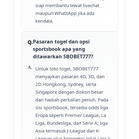
siap membantu lewat livechat
maupun WhatsApp jika ada
kendala.
Pasaran togel dan opsi
sportsbook apa yang
ditawarkan SBOBET777?
Untuk toto togel, SBOBET777
menyajikan pasaran 4D, 3D, dan
2D Hongkong, Sydney, serta
Singapore dengan diskon besar
dan hadiah perkalian penuh. Pada
sisi sportsbook, tersedia odds liga
Eropa seperti Premier League, La
Liga, Bundesliga, dan Serie A; liga
Asia termasuk J-League dan K-
League; plus kompetisi lokal Liga 1