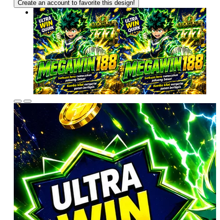
Create an account to favorite this design!