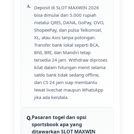
Deposit di SLOT MAXWIN 2026
bisa dimulai dari 5.000 rupiah
melalui QRIS, DANA, GoPay, OVO,
ShopeePay, dan pulsa Telkomsel,
XL, atau Axis tanpa potongan.
Transfer bank lokal seperti BCA,
BNI, BRI, dan Mandiri tetap
tersedia 24 jam. Withdraw diproses
kilat dalam hitungan menit selama
saldo bank tidak sedang offline,
dan CS 24 jam siap membantu
lewat livechat maupun WhatsApp
jika ada kendala.
Pasaran togel dan opsi
sportsbook apa yang
ditawarkan SLOT MAXWIN