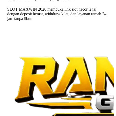
SLOT MAXWIN 2026 membuka link slot gacor legal
dengan deposit hemat, withdraw kilat, dan layanan ramah 24
jam tanpa libur.