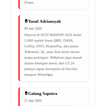
Eropa.
Yusuf Adriansyah
09 Juni 2026
Deposit di SLOT MAXWIN 2026 mulai
5.000 rupiah lewat QRIS, DANA,
GoPay, OVO, ShopeePay, dan pulsa
Telkomsel, XL, atau Axis benar-benar
tanpa potongan. Withdraw juga masuk
dalam hitungan menit, dan CS 24
jamnya sigap merespons di livechat
maupun WhatsApp.
Galang Saputra
21 Juni 2026