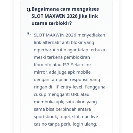
Bagaimana cara mengakses
SLOT MAXWIN 2026 jika link
utama terblokir?
SLOT MAXWIN 2026 menyediakan
link alternatif anti blokir yang
diperbarui rutin agar tetap terbuka
meski terkena pemblokiran
Kominfo atau ISP. Selain link
mirror, ada juga apk mobile
dengan tampilan responsif yang
ringan di HP entry-level. Pengguna
cukup mengganti URL atau
membuka apk; satu akun yang
sama bisa berpindah antara
sportsbook, togel, slot, dan live
casino tanpa perlu login ulang.