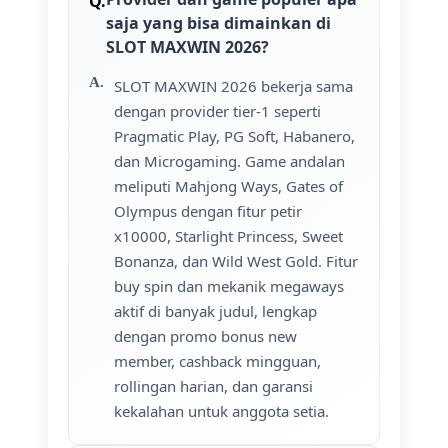
saja yang bisa dimainkan di
SLOT MAXWIN 2026?
SLOT MAXWIN 2026 bekerja sama
dengan provider tier-1 seperti
Pragmatic Play, PG Soft, Habanero,
dan Microgaming. Game andalan
meliputi Mahjong Ways, Gates of
Olympus dengan fitur petir
x10000, Starlight Princess, Sweet
Bonanza, dan Wild West Gold. Fitur
buy spin dan mekanik megaways
aktif di banyak judul, lengkap
dengan promo bonus new
member, cashback mingguan,
rollingan harian, dan garansi
kekalahan untuk anggota setia.