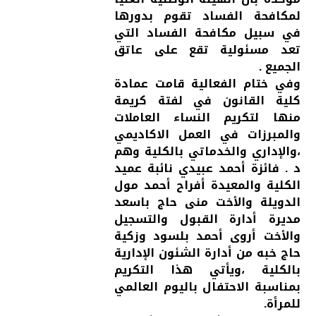
لمكافحة الفساد تقوم بدورها
في سبيل مكافحة الفساد التي
تعد مسئولية تقع على عاتق
الجميع .
وفي ختام الفعالية قامت عمادة
كلية القانون في لفتة كريمة
منها لتكريم النساء العاملات
والمبرزات في العمل الاكاديمي
،والإداري والخدماتي بالكلية وهم
د . فائزة أحمد عبيدي نائبة عميد
الكلية والمعيدة أفراح أحمد مول
الدويلة والأخت منى حاج باسعد
مديرة أدارة القبول والتسجيل
والأخت أروى أحمد بلسود وزكية
حاج خبه من أدارة الشئون الإدارية
بالكلية ،ويأتي هذا التكريم
بمناسبة الاحتفال باليوم العالمي
للمرأة.