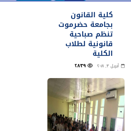
كلية القانون
بجامعة حضرموت
تنظم صباحية
قانونية لطلاب
الكلية
٢٨٣٩
أبريل ٣, ٢٠١٨