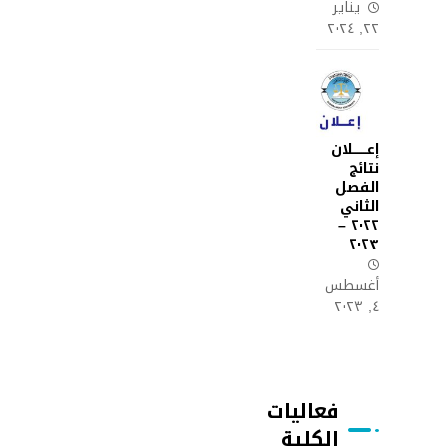
يناير
٢٢, ٢٠٢٤
إعـــــــلان
نتائج
الفصل
الثاني
٢٠٢٢ –
٢٠٢٣
أغسطس
٤, ٢٠٢٣
فعاليات
الكلية