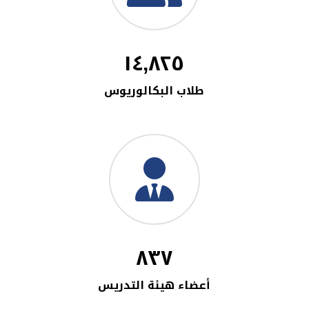
١٤,٨٢٥
طلاب البكالوريوس
٨٣٧
أعضاء هيئة التدريس