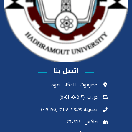
اتصل بنا
حضرموت - المكلا - فوه
ص ب :(٥٠٥١٢-٥٠٥١١)
تحويلة :٣٦٠٨٦٣/٥/٧ (٠٠٩٦٧٥)
فاكس : ٣٦٠٨٦٤