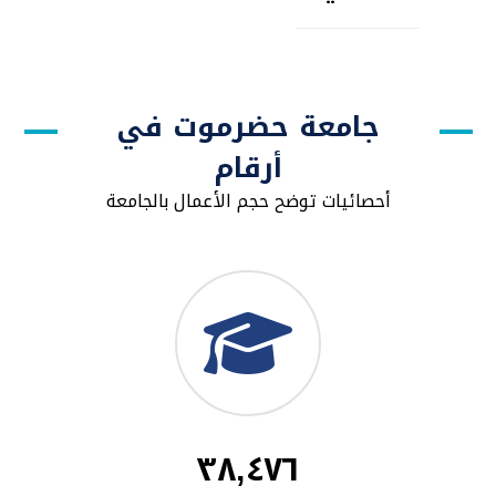
جامعة حضرموت في
أرقام
أحصائيات توضح حجم الأعمال بالجامعة
٣٨,٤٧٦