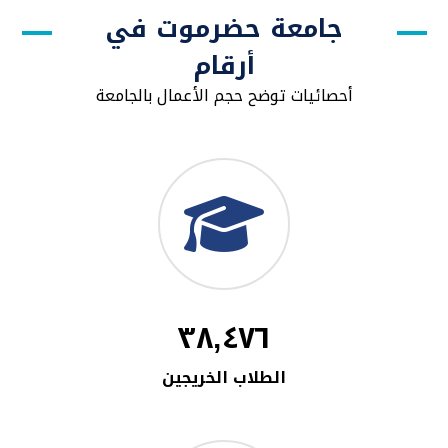
جامعة حضرموت في
أرقام
أحصائيات توضح حجم الأعمال بالجامعة
٣٨,٤٧٦
الطلاب الخريجين