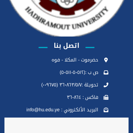
اتصل بنا
حضرموت - المكلا - فوه
ص ب :(٥٠٥١٢-٥٠٥١١)
تحويلة :٣٦٠٨٦٣/٥/٧ (٠٠٩٦٧٥)
فاكس : ٣٦٠٨٦٤
البريد الألكتروني : info@hu.edu.ye