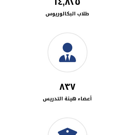
١٤,٨٢٥
طلاب البكالوريوس
٨٣٧
أعضاء هيئة التدريس