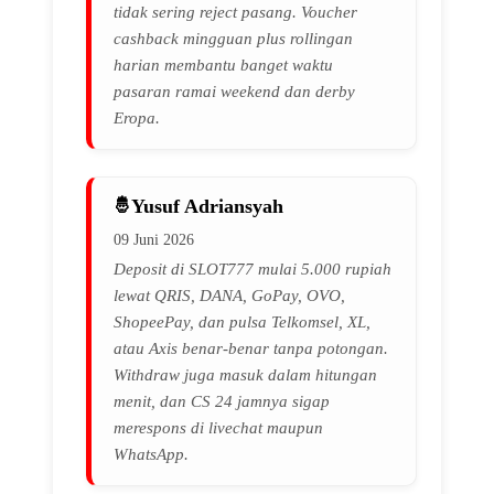
tidak sering reject pasang. Voucher
cashback mingguan plus rollingan
harian membantu banget waktu
pasaran ramai weekend dan derby
Eropa.
Yusuf Adriansyah
09 Juni 2026
Deposit di SLOT777 mulai 5.000 rupiah
lewat QRIS, DANA, GoPay, OVO,
ShopeePay, dan pulsa Telkomsel, XL,
atau Axis benar-benar tanpa potongan.
Withdraw juga masuk dalam hitungan
menit, dan CS 24 jamnya sigap
merespons di livechat maupun
WhatsApp.