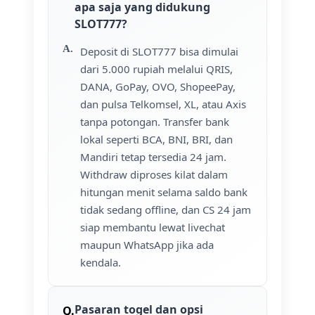
apa saja yang didukung
SLOT777?
Deposit di SLOT777 bisa dimulai
dari 5.000 rupiah melalui QRIS,
DANA, GoPay, OVO, ShopeePay,
dan pulsa Telkomsel, XL, atau Axis
tanpa potongan. Transfer bank
lokal seperti BCA, BNI, BRI, dan
Mandiri tetap tersedia 24 jam.
Withdraw diproses kilat dalam
hitungan menit selama saldo bank
tidak sedang offline, dan CS 24 jam
siap membantu lewat livechat
maupun WhatsApp jika ada
kendala.
Pasaran togel dan opsi