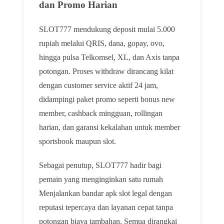
dan Promo Harian
SLOT777 mendukung deposit mulai 5.000
rupiah melalui QRIS, dana, gopay, ovo,
hingga pulsa Telkomsel, XL, dan Axis tanpa
potongan. Proses withdraw dirancang kilat
dengan customer service aktif 24 jam,
didampingi paket promo seperti bonus new
member, cashback mingguan, rollingan
harian, dan garansi kekalahan untuk member
sportsbook maupun slot.
Sebagai penutup, SLOT777 hadir bagi
pemain yang menginginkan satu rumah
Menjalankan bandar apk slot legal dengan
reputasi tepercaya dan layanan cepat tanpa
potongan biaya tambahan. Semua dirangkai