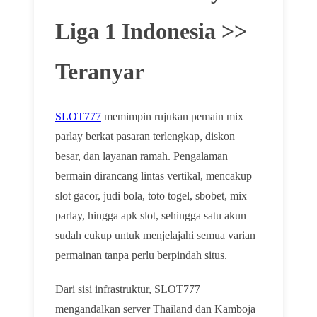
Liga 1 Indonesia >>
Teranyar
SLOT777
memimpin rujukan pemain mix
parlay berkat pasaran terlengkap, diskon
besar, dan layanan ramah. Pengalaman
bermain dirancang lintas vertikal, mencakup
slot gacor, judi bola, toto togel, sbobet, mix
parlay, hingga apk slot, sehingga satu akun
sudah cukup untuk menjelajahi semua varian
permainan tanpa perlu berpindah situs.
Dari sisi infrastruktur, SLOT777
mengandalkan server Thailand dan Kamboja