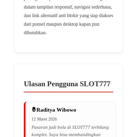
dalam tampilan responsif, navigasi sederhana,
dan link alternatif anti blokir yang siap diakses
dari ponsel maupun desktop kapan pun
dibutuhkan.
Ulasan Pengguna SLOT777
Raditya Wibowo
12 Maret 2026
Pasaran judi bola di SLOT777 terbilang
komplet. Saya bisa membandingkan