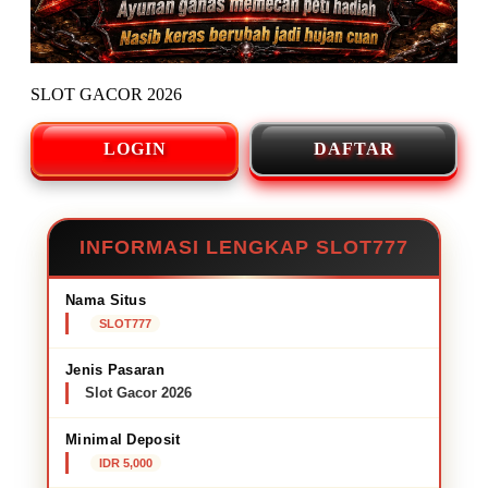
SLOT GACOR 2026
LOGIN
DAFTAR
INFORMASI LENGKAP SLOT777
Nama Situs
SLOT777
Jenis Pasaran
Slot Gacor 2026
Minimal Deposit
IDR 5,000