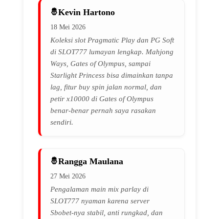
Kevin Hartono
18 Mei 2026
Koleksi slot Pragmatic Play dan PG Soft
di SLOT777 lumayan lengkap. Mahjong
Ways, Gates of Olympus, sampai
Starlight Princess bisa dimainkan tanpa
lag, fitur buy spin jalan normal, dan
petir x10000 di Gates of Olympus
benar-benar pernah saya rasakan
sendiri.
Rangga Maulana
27 Mei 2026
Pengalaman main mix parlay di
SLOT777 nyaman karena server
Sbobet-nya stabil, anti rungkad, dan