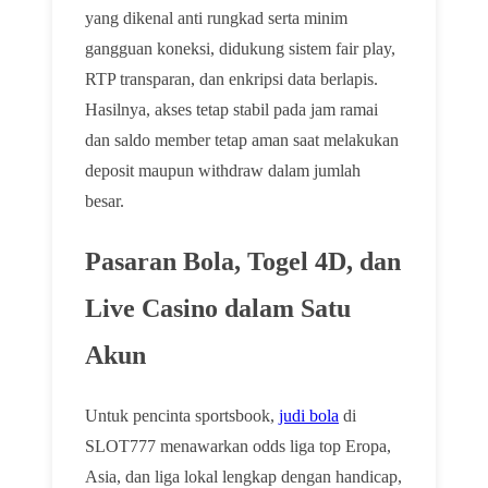
yang dikenal anti rungkad serta minim
gangguan koneksi, didukung sistem fair play,
RTP transparan, dan enkripsi data berlapis.
Hasilnya, akses tetap stabil pada jam ramai
dan saldo member tetap aman saat melakukan
deposit maupun withdraw dalam jumlah
besar.
Pasaran Bola, Togel 4D, dan
Live Casino dalam Satu
Akun
Untuk pencinta sportsbook,
judi bola
di
SLOT777 menawarkan odds liga top Eropa,
Asia, dan liga lokal lengkap dengan handicap,