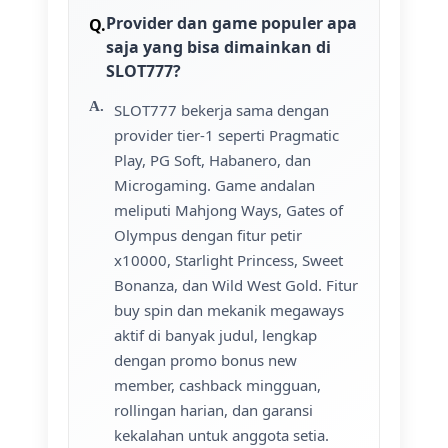
Provider dan game populer apa
saja yang bisa dimainkan di
SLOT777?
SLOT777 bekerja sama dengan
provider tier-1 seperti Pragmatic
Play, PG Soft, Habanero, dan
Microgaming. Game andalan
meliputi Mahjong Ways, Gates of
Olympus dengan fitur petir
x10000, Starlight Princess, Sweet
Bonanza, dan Wild West Gold. Fitur
buy spin dan mekanik megaways
aktif di banyak judul, lengkap
dengan promo bonus new
member, cashback mingguan,
rollingan harian, dan garansi
kekalahan untuk anggota setia.