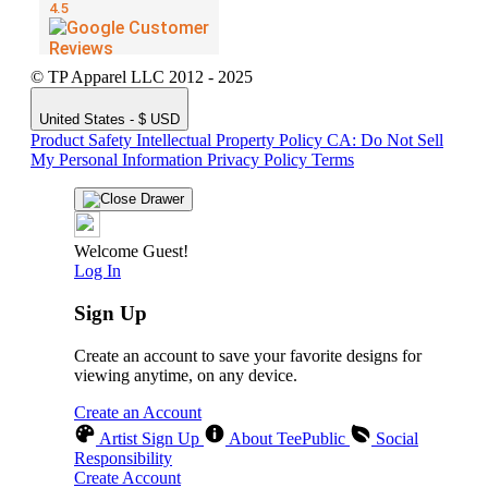
© TP Apparel LLC 2012 - 2025
United States - $ USD
Product Safety
Intellectual Property Policy
CA: Do Not Sell
My Personal Information
Privacy Policy
Terms
Welcome Guest!
Log In
Sign Up
Create an account to save your favorite designs for
viewing anytime, on any device.
Create an Account
Artist Sign Up
About TeePublic
Social
Responsibility
Create Account