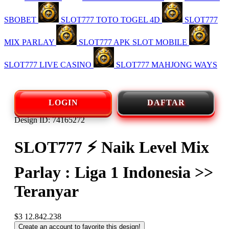
SBOBET
SLOT777 TOTO TOGEL 4D
SLOT777
MIX PARLAY
SLOT777 APK SLOT MOBILE
SLOT777 LIVE CASINO
SLOT777 MAHJONG WAYS
LOGIN
DAFTAR
Design ID: 74165272
SLOT777 ⚡ Naik Level Mix
Parlay : Liga 1 Indonesia >>
Teranyar
$3
12.842.238
Create an account to favorite this design!