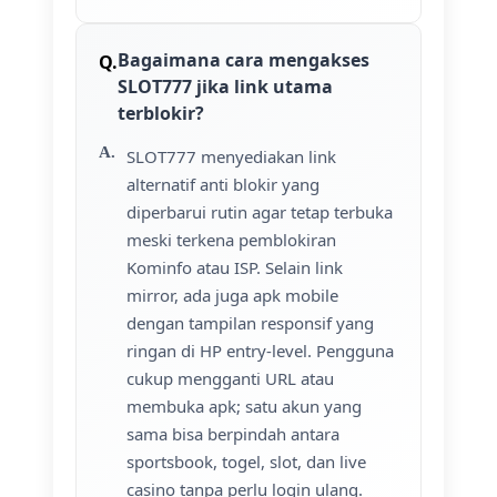
Bagaimana cara mengakses
SLOT777 jika link utama
terblokir?
SLOT777 menyediakan link
alternatif anti blokir yang
diperbarui rutin agar tetap terbuka
meski terkena pemblokiran
Kominfo atau ISP. Selain link
mirror, ada juga apk mobile
dengan tampilan responsif yang
ringan di HP entry-level. Pengguna
cukup mengganti URL atau
membuka apk; satu akun yang
sama bisa berpindah antara
sportsbook, togel, slot, dan live
casino tanpa perlu login ulang.