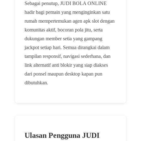
Sebagai penutup, JUDI BOLA ONLINE
hadir bagi pemain yang menginginkan satu
rumah mempertemukan agen apk slot dengan
komunitas aktif, bocoran pola jitu, serta
dukungan member setia yang gampang
jackpot setiap hari. Semua dirangkai dalam
tampilan responsif, navigasi sederhana, dan
link alternatif anti blokir yang siap diakses
dari ponsel maupun desktop kapan pun
dibutuhkan.
Ulasan Pengguna JUDI