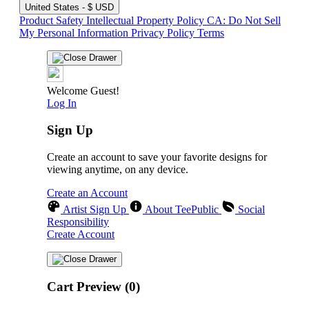
United States - $ USD
Product Safety
Intellectual Property Policy
CA: Do Not Sell
My Personal Information
Privacy Policy
Terms
Welcome Guest!
Log In
Sign Up
Create an account to save your favorite designs for
viewing anytime, on any device.
Create an Account
Artist Sign Up
About TeePublic
Social
Responsibility
Create Account
Cart Preview (0)