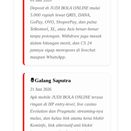
09 Juni 2026
Deposit di JUDI BOLA ONLINE mulai
5.000 rupiah lewat QRIS, DANA,
GoPay, OVO, ShopeePay, dan pulsa
Telkomsel, XL, atau Axis benar-benar
tanpa potongan. Withdraw juga masuk
dalam hitungan menit, dan CS 24
jamnya sigap merespons di livechat
maupun WhatsApp.
Galang Saputra
21 Juni 2026
Apk mobile JUDI BOLA ONLINE terasa
ringan di HP entry-level, live casino
Evolution dan Pragmatic streaming-nya
mulus, dan kalau link utama kena blokir
Kominfo, link alternatif anti blokir