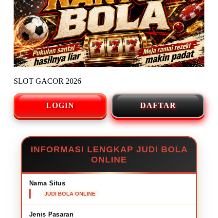
SLOT GACOR 2026
LOGIN
DAFTAR
INFORMASI LENGKAP JUDI BOLA
ONLINE
Nama Situs
JUDI BOLA ONLINE
Jenis Pasaran