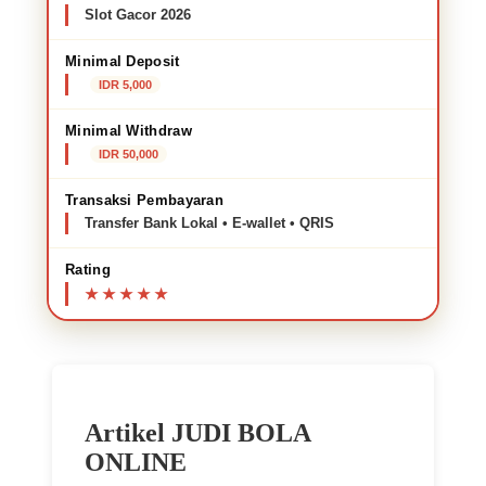
Slot Gacor 2026
Minimal Deposit
IDR 5,000
Minimal Withdraw
IDR 50,000
Transaksi Pembayaran
Transfer Bank Lokal • E-wallet • QRIS
Rating
Artikel JUDI BOLA
ONLINE