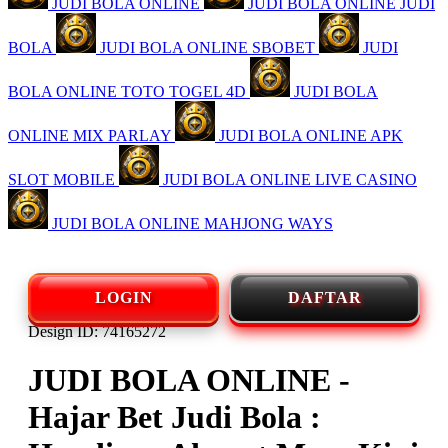
JUDI BOLA ONLINE
JUDI BOLA ONLINE JUDI
BOLA
JUDI BOLA ONLINE SBOBET
JUDI
BOLA ONLINE TOTO TOGEL 4D
JUDI BOLA
ONLINE MIX PARLAY
JUDI BOLA ONLINE APK
SLOT MOBILE
JUDI BOLA ONLINE LIVE CASINO
JUDI BOLA ONLINE MAHJONG WAYS
LOGIN
DAFTAR
Design ID: 74165272
JUDI BOLA ONLINE -
Hajar Bet Judi Bola :