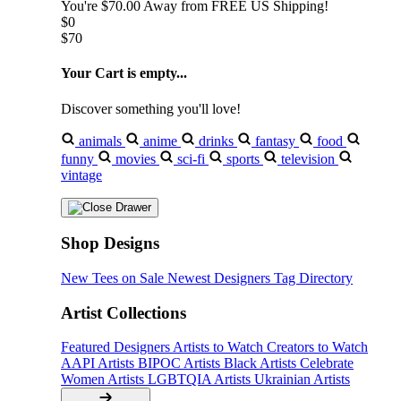
You're
$70.00
Away from
FREE US Shipping!
$0
$70
Your Cart is empty...
Discover something you'll love!
animals
anime
drinks
fantasy
food
funny
movies
sci-fi
sports
television
vintage
Shop Designs
New Tees on Sale
Newest Designers
Tag Directory
Artist Collections
Featured Designers
Artists to Watch
Creators to Watch
AAPI Artists
BIPOC Artists
Black Artists
Celebrate
Women Artists
LGBTQIA Artists
Ukrainian Artists