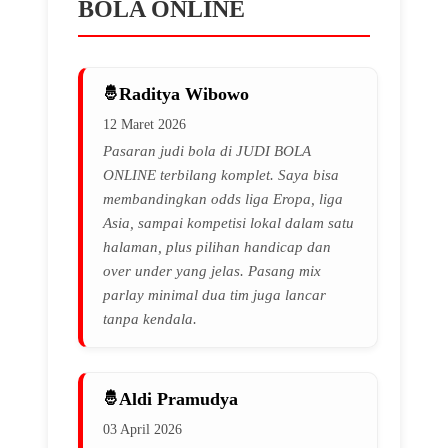
BOLA ONLINE
Raditya Wibowo
12 Maret 2026
Pasaran judi bola di JUDI BOLA
ONLINE terbilang komplet. Saya bisa
membandingkan odds liga Eropa, liga
Asia, sampai kompetisi lokal dalam satu
halaman, plus pilihan handicap dan
over under yang jelas. Pasang mix
parlay minimal dua tim juga lancar
tanpa kendala.
Aldi Pramudya
03 April 2026