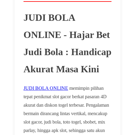
JUDI BOLA
ONLINE - Hajar Bet
Judi Bola : Handicap
Akurat Masa Kini
JUDI BOLA ONLINE
memimpin pilihan
tepat penikmat slot gacor berkat pasaran 4D
akurat dan diskon togel terbesar. Pengalaman
bermain dirancang lintas vertikal, mencakup
slot gacor, judi bola, toto togel, sbobet, mix
parlay, hingga apk slot, sehingga satu akun