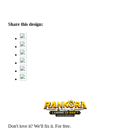
Share this design:
Don't love it? We'll fix it. For free.