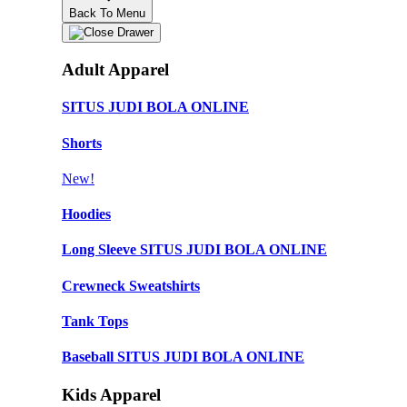
Back To Menu
Adult Apparel
SITUS JUDI BOLA ONLINE
Shorts
New!
Hoodies
Long Sleeve SITUS JUDI BOLA ONLINE
Crewneck Sweatshirts
Tank Tops
Baseball SITUS JUDI BOLA ONLINE
Kids Apparel