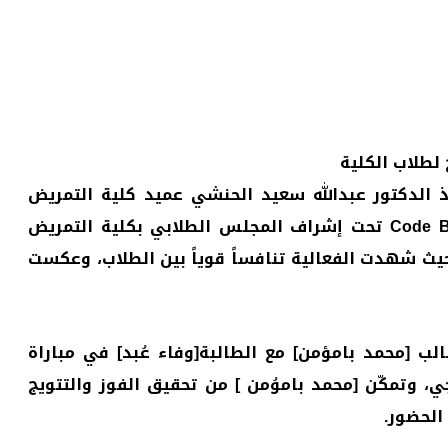
لطلاب الكلية
ذ الدكتور عبدالله سعيد الحنشي عميد كلية التمريض
ونائب العميد الدكتور يحيى المعلم، نظمت دفعة Code Blue تحت إشراف المجلس الطلابي بكلية التمريض
لة الشطرنج والمسابقة الثقافية تاريخ 2025/1/19 حيث شهدت الفعالية تنافساً قوياً بين الطلاب، وعكست
ب [محمد بامؤمن] مع الطالبة[وفاء عُبد] في مباراة
، وتمكّن [محمد باموُمن ] من تحقيق الفوز والتتويج
الحضور.