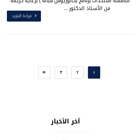
مناقشة استحداث برنامج بكالوريوس قبالة ) برعاية كريمة
من الأستاذ الدكتور ...
قراءة المزيد
٣
٢
١
آخر الأخبار