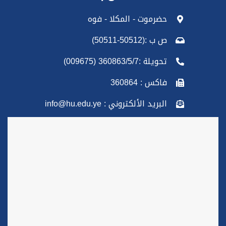
حضرموت - المكلا - فوه
ص ب :(50512-50511)
تحويلة :360863/5/7 (009675)
فاكس : 360864
البريد الألكتروني : info@hu.edu.ye