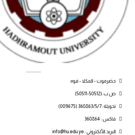
اتصل بن
حضرموت - المكلا - فوه
ص ب :(50512-50511)
تحويلة :360863/5/7 (009675)
فاكس : 360864
البريد الألكتروني : info@hu.edu.ye