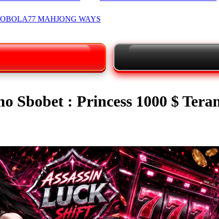
DOBOLA77 MAHJONG WAYS
Sbobet : Princess 1000 $ Tera