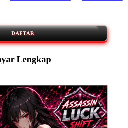
DAFTAR
nyar Lengkap