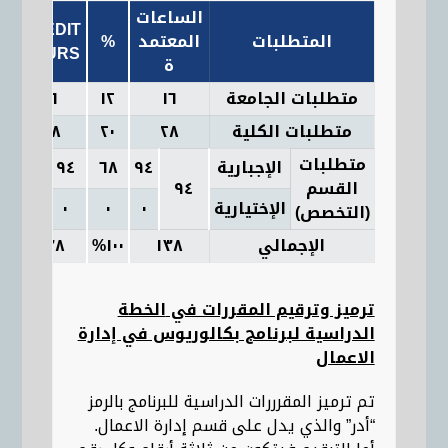
الساعات
CREDIT
المتطلبات
المعتمد
%
HOURS
ة
متطلبات الجامعة
١٦
١٢
١٦
متطلبات الكلية
٢٨
٢٠
٢٨
متطلبات
الإجبارية
٩٤
٦٨
٩٤
ry
القسم
٩٤
٩٤
الإختيارية
٠
٠
٠
(التخصص)
الإجمالي
١٣٨
١٠٠
%
١٣٨
ترميز وترقيم المقررات في
الخطة
الدراسية لبرنامج بكالوريوس في إدارة
الاعمال
تم ترميز المقرررات الدراسية للبرنامج بالرمز
“أدر” والذي يدل على قسم إدارة الاعمال.