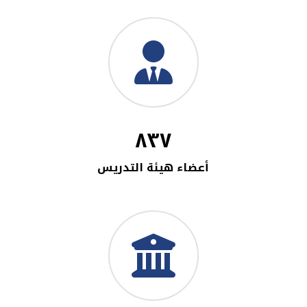
٨٣٧
أعضاء هيئة التدريس