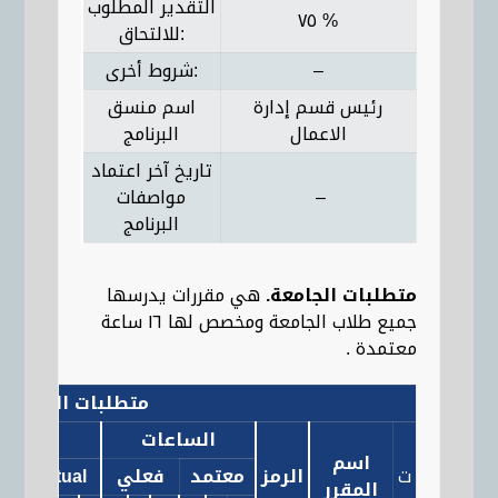
التقدير المطلوب
٧٥ %
للالتحاق:
–
شروط أخرى:
رئيس قسم إدارة
اسم منسق
الاعمال
البرنامج
تاريخ آخر اعتماد
–
مواصفات
البرنامج
متطلبات الجامعة.
هي مقررات يدرسها
جميع طلاب الجامعة ومخصص لها ١٦ ساعة
معتمدة .
متطلبات الجامعة
الساعات
OURS
اسم
ت
الرمز
معتمد
فعلي
Actual
t
المقرر