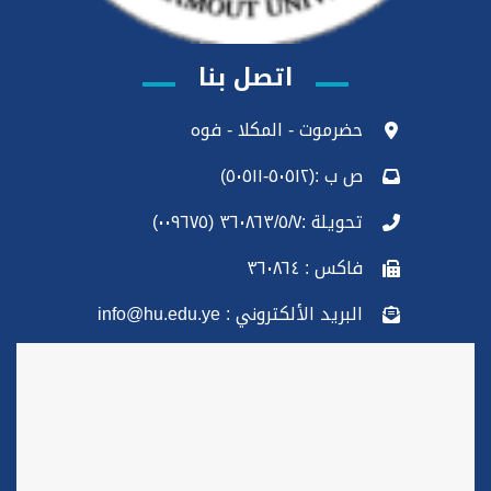
اتصل بنا
حضرموت - المكلا - فوه
ص ب :(٥٠٥١٢-٥٠٥١١)
تحويلة :٣٦٠٨٦٣/٥/٧ (٠٠٩٦٧٥)
فاكس : ٣٦٠٨٦٤
البريد الألكتروني : info@hu.edu.ye