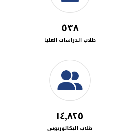
٥٣٨
طلاب الدراسات العليا
١٤,٨٢٥
طلاب البكالوريوس