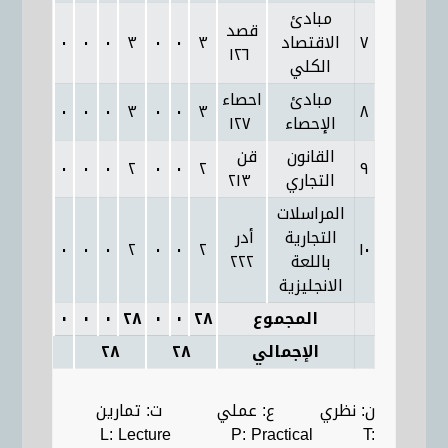
مبادئ
قصد
٧
الاقتصاد
٣
٠
٠
٣
٠
٠
٠
٠
٣
١٢٦
الكلي
مبادئ
احصاء
٣
٠
٠
٠
٠
٣
٠
٠
٣
٨
الإحصاء
١٢٧
القانون
قن
٢
٠
٠
٠
٠
٢
٠
٠
٢
٩
التجاري
٢١٣
المراسلات
التجارية
أدر
٢
٠
٠
٠
٠
٢
٠
٠
٢
١٠
باللعة
٢٢٢
الانجليزية
المجموع
٢٨
٠
٠
٢٨
٠
٠
٠
٠
٢٨
الإجمالي
٢٨
٢٨
ن: نظري ع: عملي ت: تمارين
L: Lecture P: Practical T: