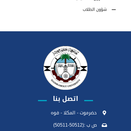
شؤون الطلاب
اتصل بنا
حضرموت - المكلا - فوه
ص ب :(50512-50511)