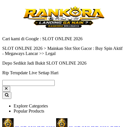
Cari kami di Google : SLOT ONLINE 2026
SLOT ONLINE 2026 > Mainkan Slot Slot Gacor : Buy Spin Aktif
- Megaways Lancar >> Legal
Depo Sedikit Jadi Bukit SLOT ONLINE 2026
Rtp Terupdate Live Setiap Hari
Explore Categories
Popular Products