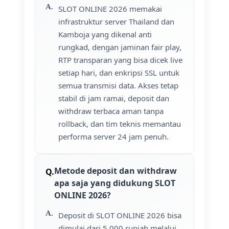
SLOT ONLINE 2026 memakai
infrastruktur server Thailand dan
Kamboja yang dikenal anti
rungkad, dengan jaminan fair play,
RTP transparan yang bisa dicek live
setiap hari, dan enkripsi SSL untuk
semua transmisi data. Akses tetap
stabil di jam ramai, deposit dan
withdraw terbaca aman tanpa
rollback, dan tim teknis memantau
performa server 24 jam penuh.
Metode deposit dan withdraw
apa saja yang didukung SLOT
ONLINE 2026?
Deposit di SLOT ONLINE 2026 bisa
dimulai dari 5.000 rupiah melalui