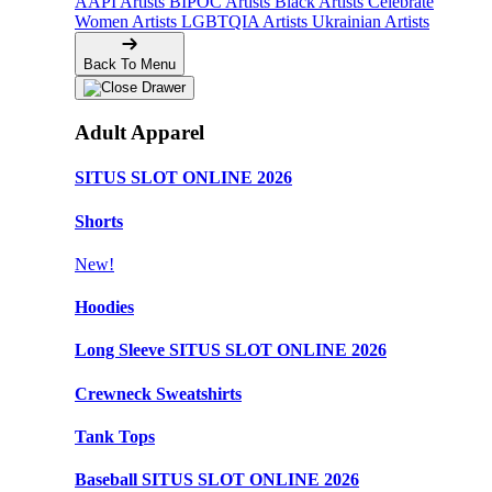
AAPI Artists
BIPOC Artists
Black Artists
Celebrate
Women Artists
LGBTQIA Artists
Ukrainian Artists
Back To Menu
Adult Apparel
SITUS SLOT ONLINE 2026
Shorts
New!
Hoodies
Long Sleeve SITUS SLOT ONLINE 2026
Crewneck Sweatshirts
Tank Tops
Baseball SITUS SLOT ONLINE 2026