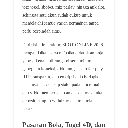
toto togel, sbobet, mix parlay, hingga apk slot,
sehingga satu akun sudah cukup untuk
menjelajahi semua varian permainan tanpa
perlu berpindah situs.
Dari sisi infrastruktur, SLOT ONLINE 2026
mengandalkan server Thailand dan Kamboja
yang dikenal anti rungkad serta minim
gangguan koneksi, didukung sistem fair play,
RTP transparan, dan enkripsi data berlapis.
Hasilnya, akses tetap stabil pada jam ramai
dan saldo member tetap aman saat melakukan
deposit maupun withdraw dalam jumlah
besar.
Pasaran Bola, Togel 4D, dan