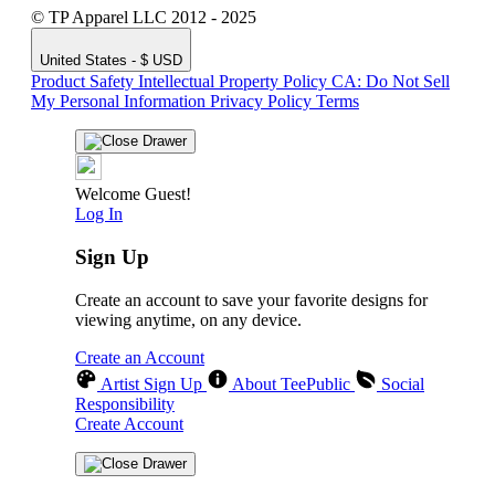
© TP Apparel LLC 2012 - 2025
United States - $ USD
Product Safety
Intellectual Property Policy
CA: Do Not Sell
My Personal Information
Privacy Policy
Terms
Welcome Guest!
Log In
Sign Up
Create an account to save your favorite designs for
viewing anytime, on any device.
Create an Account
Artist Sign Up
About TeePublic
Social
Responsibility
Create Account