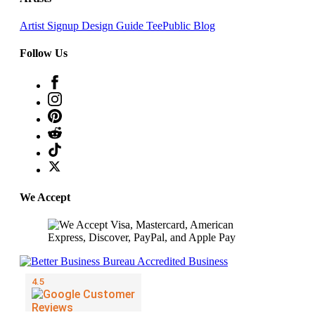
Artist Signup
Design Guide
TeePublic Blog
Follow Us
We Accept