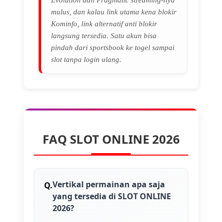
mulus, dan kalau link utama kena blokir
Kominfo, link alternatif anti blokir
langsung tersedia. Satu akun bisa
pindah dari sportsbook ke togel sampai
slot tanpa login ulang.
FAQ SLOT ONLINE 2026
Vertikal permainan apa saja
yang tersedia di SLOT ONLINE
2026?