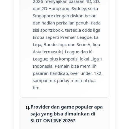
2026 menyajikan pasaran 4D, 3D,
dan 2D Hongkong, Sydney, serta
Singapore dengan diskon besar
dan hadiah perkalian penuh. Pada
sisi sportsbook, tersedia odds liga
Eropa seperti Premier League, La
Liga, Bundesliga, dan Serie A; liga
Asia termasuk J-League dan K-
League; plus kompetisi lokal Liga 1
Indonesia. Pemain bisa memilih
pasaran handicap, over under, 1x2,
sampai mix parlay minimal dua
tim.
Provider dan game populer apa
saja yang bisa dimainkan di
SLOT ONLINE 2026?