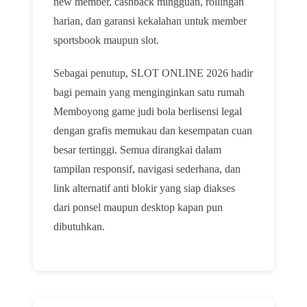
new member, cashback mingguan, rollingan
harian, dan garansi kekalahan untuk member
sportsbook maupun slot.
Sebagai penutup, SLOT ONLINE 2026 hadir
bagi pemain yang menginginkan satu rumah
Memboyong game judi bola berlisensi legal
dengan grafis memukau dan kesempatan cuan
besar tertinggi. Semua dirangkai dalam
tampilan responsif, navigasi sederhana, dan
link alternatif anti blokir yang siap diakses
dari ponsel maupun desktop kapan pun
dibutuhkan.