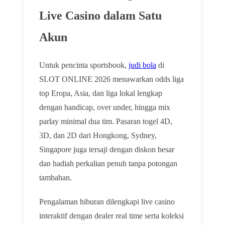
Live Casino dalam Satu
Akun
Untuk pencinta sportsbook,
judi bola
di
SLOT ONLINE 2026 menawarkan odds liga
top Eropa, Asia, dan liga lokal lengkap
dengan handicap, over under, hingga mix
parlay minimal dua tim. Pasaran togel 4D,
3D, dan 2D dari Hongkong, Sydney,
Singapore juga tersaji dengan diskon besar
dan hadiah perkalian penuh tanpa potongan
tambahan.
Pengalaman hiburan dilengkapi live casino
interaktif dengan dealer real time serta koleksi