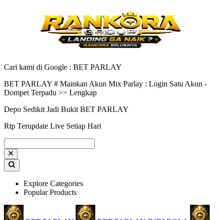
Cari kami di Google : BET PARLAY
BET PARLAY # Mainkan Akun Mix Parlay : Login Satu Akun -
Dompet Terpadu >> Lengkap
Depo Sedikit Jadi Bukit BET PARLAY
Rtp Terupdate Live Setiap Hari
Explore Categories
Popular Products