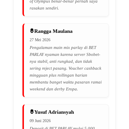
of Olympus benar-benar pernah saya
rasakan sendiri.
Rangga Maulana
27 Mei 2026
Pengalaman main mix parlay di BET
PARLAY nyaman karena server Sbobet-
nya stabil, anti rungkad, dan tidak
sering reject pasang. Voucher cashback
mingguan plus rollingan harian
membantu banget waktu pasaran ramai
weekend dan derby Eropa.
Yusuf Adriansyah
09 Juni 2026
Deposit di BET PARLAY mulai 5.000