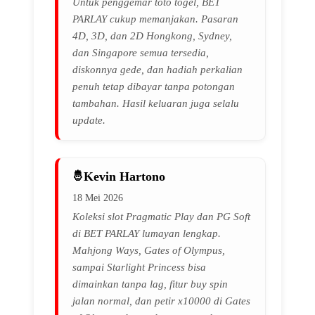
Untuk penggemar toto togel, BET
PARLAY cukup memanjakan. Pasaran
4D, 3D, dan 2D Hongkong, Sydney,
dan Singapore semua tersedia,
diskonnya gede, dan hadiah perkalian
penuh tetap dibayar tanpa potongan
tambahan. Hasil keluaran juga selalu
update.
Kevin Hartono
18 Mei 2026
Koleksi slot Pragmatic Play dan PG Soft
di BET PARLAY lumayan lengkap.
Mahjong Ways, Gates of Olympus,
sampai Starlight Princess bisa
dimainkan tanpa lag, fitur buy spin
jalan normal, dan petir x10000 di Gates