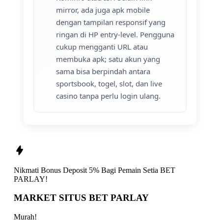
mirror, ada juga apk mobile
dengan tampilan responsif yang
ringan di HP entry-level. Pengguna
cukup mengganti URL atau
membuka apk; satu akun yang
sama bisa berpindah antara
sportsbook, togel, slot, dan live
casino tanpa perlu login ulang.
Nikmati
Bonus Deposit 5%
Bagi Pemain Setia
BET
PARLAY!
MARKET SITUS BET PARLAY
Murah!