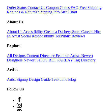
Order Status
Contact Us
Coupon Codes
FAQ
Free Shipping
Refunds & Returns
Shipping Info
Size Chart
About Us
About Us
Accessibility
Create a Dashery Store
Careers
Hire
an Artist
Social Responsibility
TeePublic Reviews
Explore
All Designs
Content Directory
Featured Artists
Newest
Designers
Newest SITUS BET PARLAY
Tag Directory
Artists
Artist Signup
Design Guide
TeePublic Blog
Follow Us