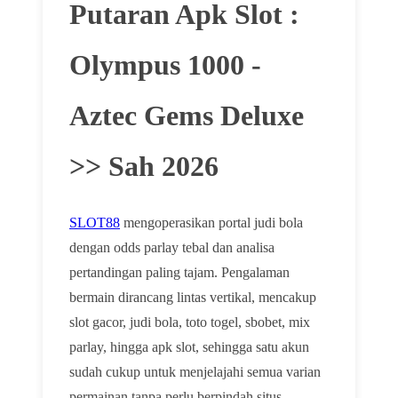
Putaran Apk Slot :
Olympus 1000 -
Aztec Gems Deluxe
>> Sah 2026
SLOT88
mengoperasikan portal judi bola
dengan odds parlay tebal dan analisa
pertandingan paling tajam. Pengalaman
bermain dirancang lintas vertikal, mencakup
slot gacor, judi bola, toto togel, sbobet, mix
parlay, hingga apk slot, sehingga satu akun
sudah cukup untuk menjelajahi semua varian
permainan tanpa perlu berpindah situs.