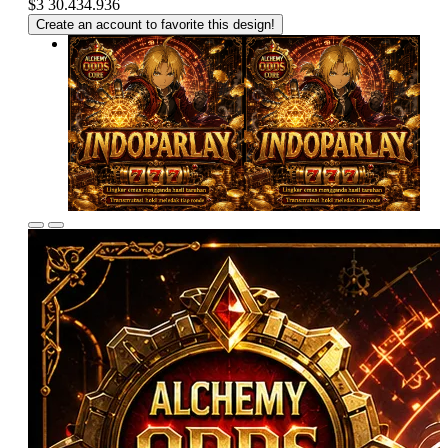
$3
30.434.936
Create an account to favorite this design!