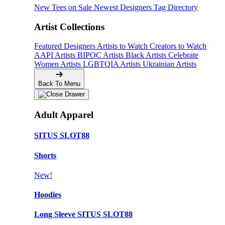
New Tees on Sale
Newest Designers
Tag Directory
Artist Collections
Featured Designers
Artists to Watch
Creators to Watch
AAPI Artists
BIPOC Artists
Black Artists
Celebrate
Women Artists
LGBTQIA Artists
Ukrainian Artists
Back To Menu
Adult Apparel
SITUS SLOT88
Shorts
New!
Hoodies
Long Sleeve SITUS SLOT88