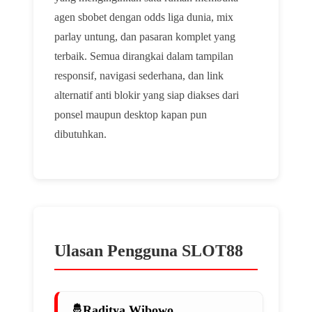
agen sbobet dengan odds liga dunia, mix
parlay untung, dan pasaran komplet yang
terbaik. Semua dirangkai dalam tampilan
responsif, navigasi sederhana, dan link
alternatif anti blokir yang siap diakses dari
ponsel maupun desktop kapan pun
dibutuhkan.
Ulasan Pengguna SLOT88
Raditya Wibowo