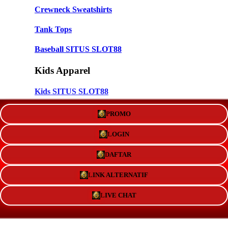
Crewneck Sweatshirts
Tank Tops
Baseball SITUS SLOT88
Kids Apparel
Kids SITUS SLOT88
Kids Hoodie
PROMO
Kids Long Sleeve SITUS SLOT88
LOGIN
DAFTAR
Back To Menu
LINK ALTERNATIF
Accessories
LIVE CHAT
Hats