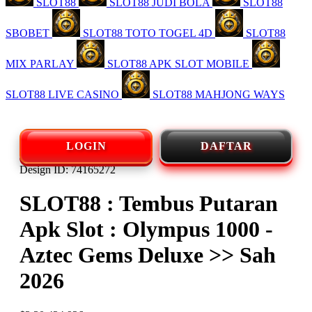
SLOT88
SLOT88 JUDI BOLA
SLOT88
SBOBET
SLOT88 TOTO TOGEL 4D
SLOT88
MIX PARLAY
SLOT88 APK SLOT MOBILE
SLOT88 LIVE CASINO
SLOT88 MAHJONG WAYS
LOGIN
DAFTAR
Design ID: 74165272
SLOT88 : Tembus Putaran
Apk Slot : Olympus 1000 -
Aztec Gems Deluxe >> Sah
2026