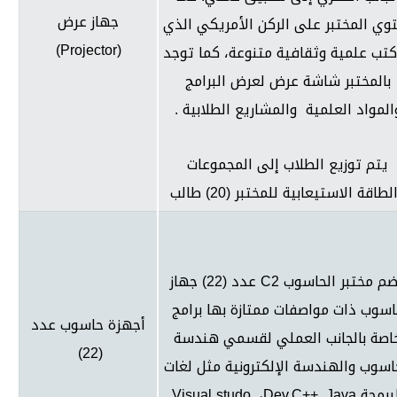
جهاز عرض
وي المختبر على الركن الأمريكي الذي
)
Projector
(
كتب علمية وثقافية متنوعة، كما توجد
بالمختبر شاشة عرض لعرض البرامج
المواد العلمية والمشاريع الطلابية .
يتم توزيع الطلاب إلى المجموعات
لطاقة الاستيعابية للمختبر (20) طالب
م مختبر الحاسوب
C2
عدد (22) جهاز
سوب ذات مواصفات ممتازة بها برامج
أجهزة حاسوب عدد
اصة بالجانب العملي لقسمي هندسة
(22)
اسوب والهندسة الإلكترونية مثل لغات
برمجة
Java
,
Dev.C++
،
Visual studo,