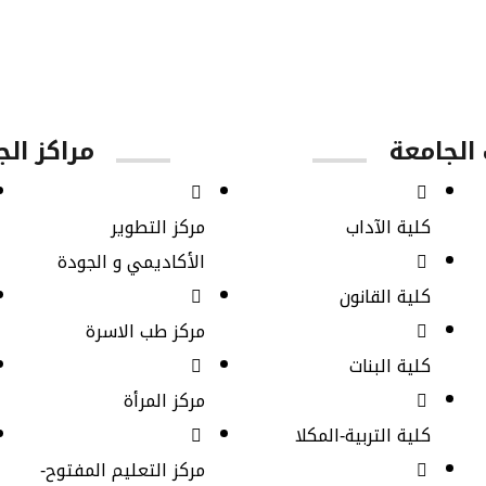
أعضاء هيئة
طلاب
طلاب الدراسات
التدريس
البكالوريوس
العليا
الجامعة
مراكز الج
كلية الآداب
مركز التطوير
الأكاديمي و الجودة
كلية القانون
مركز طب الاسرة
كلية البنات
مركز المرأة
كلية التربية-المكلا
مركز التعليم المفتوح-