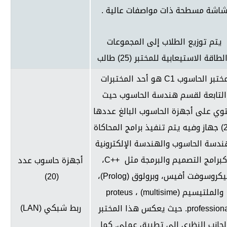
اشة مسطحة ذات مواصفات عالية .
يتم توزيع الطلاب إلى المجموعات
لطاقة الاستيعابية للمختبر (25) طالب
ختبر الحاسوب
C1
هو أحد المختبرات
التابعة لقسم هندسة الحاسوب حيث
وي على أجهزة الحاسوب البالغ عددها
(20) جهاز وفيه يتم تنفيذ برامج المحاكاة
ندسة الحاسوب والهندسة الإلكترونية
برامج التصميم والبرمجة مثل
C++
،
أجهزة حاسوب عدد
كروسوفت أفيس، وبرولوق (
Prolog
)،
(20)
والملتيسيم (
multisime
) ،
proteus
ربط شبكي (
LAN
)
profession
. حيث يعكس هذا المختبر
لجانب النظري إلى تطبيق عملي. كما