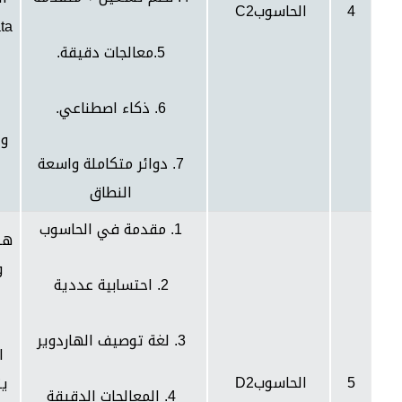
4
الحاسوب
C2
ata
5.معالجات دقيقة.
6. ذكاء اصطناعي.
وا
7. دوائر متكاملة واسعة
النطاق
1. مقدمة في الحاسوب
هذ
2. احتسابية عددية
3. لغة توصيف الهاردوير
ا
5
الحاسوب
D2
يت
4. المعالجات الدقيقة