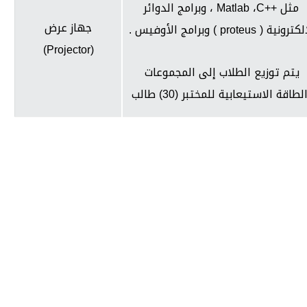
مثل
C++
،
Matlab
، وبرامج الدوائر
جهاز عرض
لكترونية (
proteus
) وبرامج الأوفيس .
)
Projector
(
يتم توزيع الطلاب إلى المجموعات
لطاقة الاستيعابية للمختبر (30) طالب
جامعة حضرموت في أرقام
أحصائيات توضح حجم الأعمال بالجامعة
538
14825
837