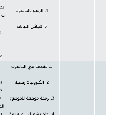
يحت
4. الرسم بالحاسوب
به 
5. هياكل البيانات
و
وا
1. مقدمة في الحاسوب
يض
2. الكترونيات رقمية
حا
خ
3. برمجة موجهة للموضوع
الح
4. نظم تشغيل + متقدمة
ال