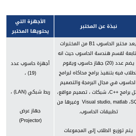
الأجهزة التي
نبذة عن المختبر
يحتويها المختبر
عد مختبر الحاسوب
B1
من المختبرات
تابعة لقسم هندسة الحاسوب حيث انه
يضم عدد (20) جهاز حاسوب ويقوم
أجهزة حاسوب عدد
طلاب فيه بتنفيذ برامج محاكاه لبرامج
(19) ،
لحاسوب في مجال البرمجة والتصميم
ربط شبكي (
LAN
) ،
ل برامج
C++
، شبكات ، تصميم مواقع،
S
،
Visual studio, matlab
وغيرها من
جهاز عرض
تطبيقات الحاسوب.
)
Projector
(
يتم توزيع الطلاب إلى المجموعات