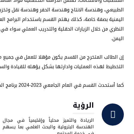
المتطلبات والامتحانات، تشمل الدراسة التخصصية مواد اساس
الطبيعي، وهندسة الانتاج وهندسة الحفر وهندسة نقل وتخزين 
اليمنية بصفة خاصة، كذلك يهتم القسم باستخدام البرامج العل
النظري من خلال الزيارات الحقلية والتدريب العملي سواء ف
اليمن.
إن الطالب المتخرج من القسم يكون مؤهلا للعمل في جميع مر
التخطيط لهذه العمليات وادارتها بشكل يؤهله للقيادة والسي
كما أستحدث القسم في العام الجامعي 2023-2024 برنامج الماجستير في علوم هندسة البترول.
الرؤية
الريادة والتميز محلياً وإقليمياً في مجال
الهندسة البترولية والبحث العلمي بما يسهم
في خدمة المجتمع.