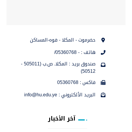
حضرموت - المكلا - فوه-المساكن
هاتف : - 05360768/
صندوق بريد : المكلا. ص.ب (505011 -
50512)
فاكس : 05360768
البريد الألكتروني : info@hu.edu.ye
آخر الأخبار