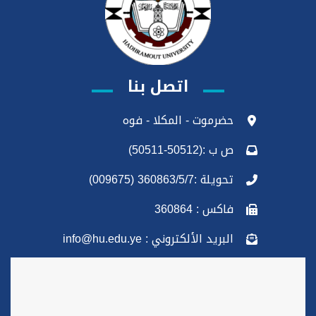
اتصل بنا
حضرموت - المكلا - فوه
ص ب :(50512-50511)
تحويلة :360863/5/7 (009675)
فاكس : 360864
البريد الألكتروني : info@hu.edu.ye