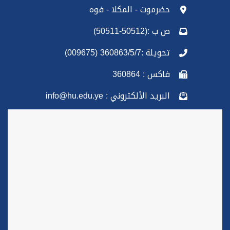
حضرموت - المكلا - فوه
ص ب :(50512-50511)
تحويلة :360863/5/7 (009675)
فاكس : 360864
البريد الألكتروني : info@hu.edu.ye