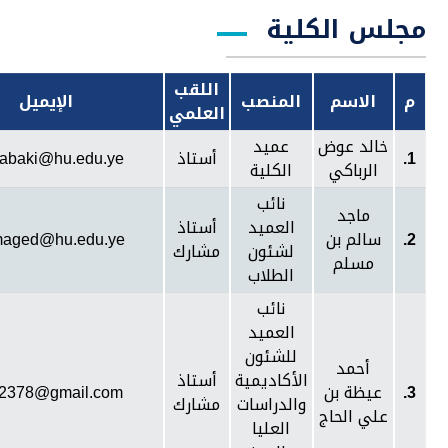
مجلس الكلية
اللقب
م
الاسم
المنصب
الإيميل
العلمي
خالد عوض
عميد
1.
أستاذ
rabaki@hu.edu.ye
الرباكي
الكلية
نائب
ماجد
العميد
أستاذ
2.
سالم بن
maged@hu.edu.ye
لشئون
مشارك
مسلم
الطلاب
نائب
العميد
للشئون
أحمد
الأكاديمية
أستاذ
3.
عيظة بن
2378@gmail.com
والدراسات
مشارك
علي الحاج
العليا