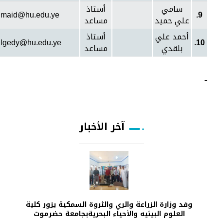
سامي
أستاذ
umaid@hu.edu.ye
9.
علي حميد
مساعد
أحمد علي
أستاذ
llgedy@hu.edu.ye
10.
بلقدي
مساعد
آخر الأخبار
وفد وزارة الزراعة والري والثروة السمكية يزور كلية
العلوم البيئيه والأحياء البحريةبجامعة حضرموت