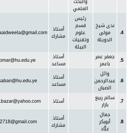
والبحث
العلمي
رئيس
ندى شيخ
قسم
أستاذ
4.
مولى
علوم
aaidweela@gmail.com
مشارك
الدويلة
وتقنيات
البيئة
جعفر عمر
أستاذ
aomar@hu.edu.ye
5.
باعمر
مساعد
وائل
أستاذ
6.
عبدالرحمن
lsaban@hu.edu.ye
مساعد
الصبان
سالم ربيع
7.
أستاذ
.bazar@yahoo.com
بازار
جمال
أستاذ
8.
أبوبكر
d2718@gmail.com
مشارك
عبٍّاد