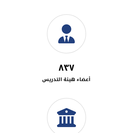
٨٣٧
أعضاء هيئة التدريس