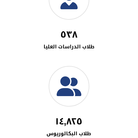
٥٣٨
طلاب الدراسات العليا
١٤,٨٢٥
طلاب البكالوريوس