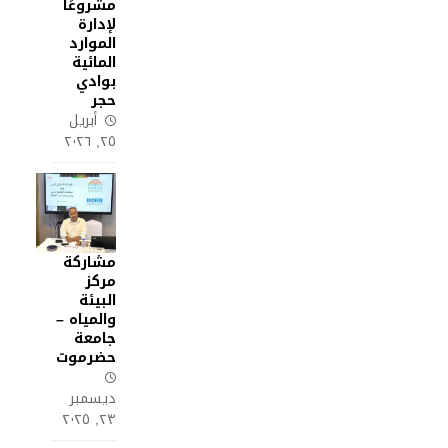
مشروعًا
لإدارة
الموارد
المائية
بوادي
حجر
أبريل
٢٥, ٢٠٢٦
مشاركة
مركز
البيئة
والمياه –
جامعة
حضرموت
ديسمبر
٢٣, ٢٠٢٥