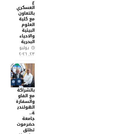
ع
العسكري
بالتعاون
مع كلية
العلوم
البيئية
والاحياء
البحرية
يوليو
٢٣, ٢٠٢٦
بالشراكة
مع الفاو
والسفارة
الهولندي
ة..
جامعة
حضرموت
تطلق