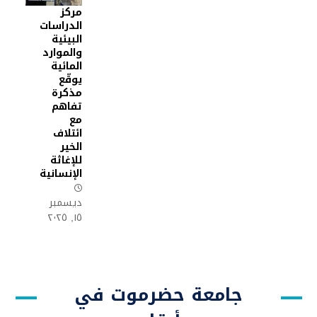
مركز
الدراسات
البيئية
والموارد
المائية
يوقّع
مذكرة
تفاهم
مع
ائتلاف
الخير
للإغاثة
الإنسانية
ديسمبر
١٥, ٢٠٢٥
جامعة حضرموت في