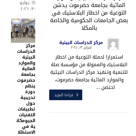
يوليو
المائية بجامعة حضرموت يدشن
٣٠, ٢٠٢٦
التوعية من اخطار البلاستيك في
بعض الجامعات الحكومية والخاصة
بالمكلا
مركز الدراسات البيئية
مركز
فبراير ١٣, ٢٠٢٤
الدراسات
استمرارا لحملة التوعية من اخطار
البيئية
والموارد
البلاستيك والممولة من مؤسسة صلة
المائية
للتنمية وتنفيذ مركز الدراسات البيئية
بجامعة
والموارد المائية بجامعة حضرموت،
حضرموت
ينظم
احتضن ...
دورة
قراءة المزيد
تدريبية
حول
تطبيقات
التقنيات
الجيومكان
ية في
الاستطلا