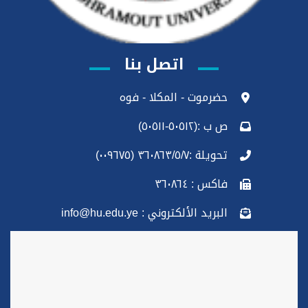
اتصل بنا
حضرموت - المكلا - فوه
ص ب :(٥٠٥١٢-٥٠٥١١)
تحويلة :٣٦٠٨٦٣/٥/٧ (٠٠٩٦٧٥)
فاكس : ٣٦٠٨٦٤
البريد الألكتروني : info@hu.edu.ye