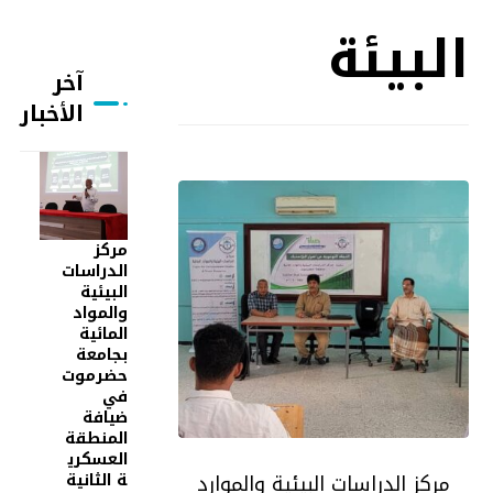
البيئة
آخر
الأخبار
مركز
الدراسات
البيئية
والمواد
المائية
بجامعة
حضرموت
في
ضيافة
المنطقة
العسكري
ة الثانية
مركز الدراسات البيئية والموارد