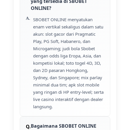
yang tersedia di SBOBET
ONLINE?
SBOBET ONLINE menyatukan
enam vertikal sekaligus dalam satu
akun: slot gacor dari Pragmatic
Play, PG Soft, Habanero, dan
Microgaming; judi bola Sbobet
dengan odds liga Eropa, Asia, dan
kompetisi lokal; toto togel 4D, 3D,
dan 2D pasaran Hongkong,
Sydney, dan Singapore; mix parlay
minimal dua tim; apk slot mobile
yang ringan di HP entry-level; serta
live casino interaktif dengan dealer
langsung.
Bagaimana SBOBET ONLINE