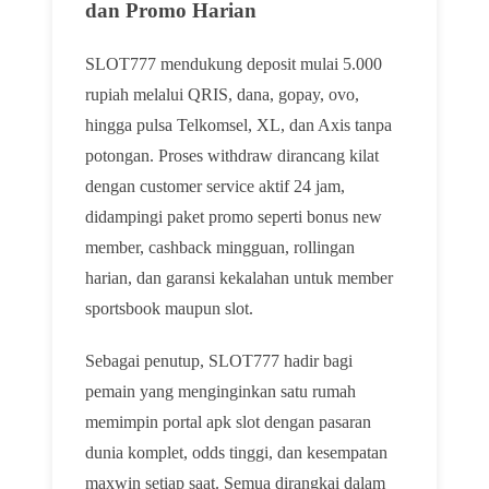
dan Promo Harian
SLOT777 mendukung deposit mulai 5.000
rupiah melalui QRIS, dana, gopay, ovo,
hingga pulsa Telkomsel, XL, dan Axis tanpa
potongan. Proses withdraw dirancang kilat
dengan customer service aktif 24 jam,
didampingi paket promo seperti bonus new
member, cashback mingguan, rollingan
harian, dan garansi kekalahan untuk member
sportsbook maupun slot.
Sebagai penutup, SLOT777 hadir bagi
pemain yang menginginkan satu rumah
memimpin portal apk slot dengan pasaran
dunia komplet, odds tinggi, dan kesempatan
maxwin setiap saat. Semua dirangkai dalam