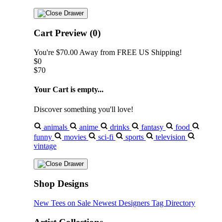
Cart Preview (0)
You're
$70.00
Away from
FREE US Shipping!
$0
$70
Your Cart is empty...
Discover something you'll love!
animals
anime
drinks
fantasy
food
funny
movies
sci-fi
sports
television
vintage
Shop Designs
New Tees on Sale
Newest Designers
Tag Directory