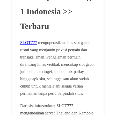
1 Indonesia >>
Terbaru
SLOT777
mengoperasikan situs slot gacor
resmi yang menjamin privasi pemain dan
transaksi aman. Pengalaman bermain
dirancang lintas vertikal, mencakup slot gacor,
judi bola, toto togel, sbobet, mix parlay,
hingga apk slot, sehingga satu akun sudah
cukup untuk menjelajahi semua varian
permainan tanpa perlu berpindah situs.
Dari sisi infrastruktur, SLOT777
mengandalkan server Thailand dan Kamboja