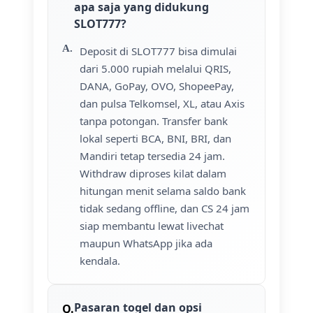
apa saja yang didukung
SLOT777?
Deposit di SLOT777 bisa dimulai
dari 5.000 rupiah melalui QRIS,
DANA, GoPay, OVO, ShopeePay,
dan pulsa Telkomsel, XL, atau Axis
tanpa potongan. Transfer bank
lokal seperti BCA, BNI, BRI, dan
Mandiri tetap tersedia 24 jam.
Withdraw diproses kilat dalam
hitungan menit selama saldo bank
tidak sedang offline, dan CS 24 jam
siap membantu lewat livechat
maupun WhatsApp jika ada
kendala.
Pasaran togel dan opsi