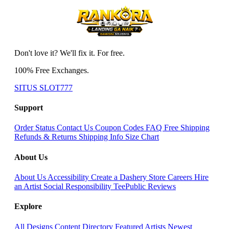
Don't love it? We'll fix it. For free.
100% Free Exchanges.
SITUS SLOT777
Support
Order Status
Contact Us
Coupon Codes
FAQ
Free Shipping
Refunds & Returns
Shipping Info
Size Chart
About Us
About Us
Accessibility
Create a Dashery Store
Careers
Hire
an Artist
Social Responsibility
TeePublic Reviews
Explore
All Designs
Content Directory
Featured Artists
Newest