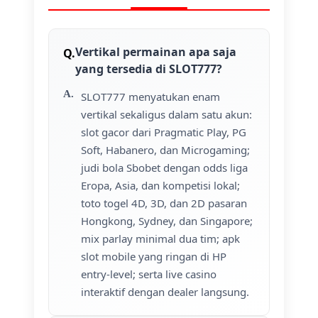
Vertikal permainan apa saja
yang tersedia di SLOT777?
SLOT777 menyatukan enam
vertikal sekaligus dalam satu akun:
slot gacor dari Pragmatic Play, PG
Soft, Habanero, dan Microgaming;
judi bola Sbobet dengan odds liga
Eropa, Asia, dan kompetisi lokal;
toto togel 4D, 3D, dan 2D pasaran
Hongkong, Sydney, dan Singapore;
mix parlay minimal dua tim; apk
slot mobile yang ringan di HP
entry-level; serta live casino
interaktif dengan dealer langsung.