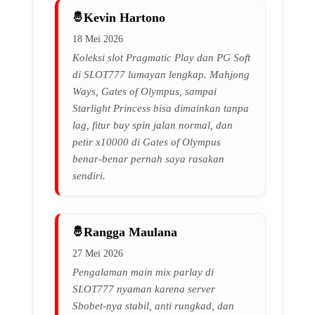
Kevin Hartono
18 Mei 2026
Koleksi slot Pragmatic Play dan PG Soft
di SLOT777 lumayan lengkap. Mahjong
Ways, Gates of Olympus, sampai
Starlight Princess bisa dimainkan tanpa
lag, fitur buy spin jalan normal, dan
petir x10000 di Gates of Olympus
benar-benar pernah saya rasakan
sendiri.
Rangga Maulana
27 Mei 2026
Pengalaman main mix parlay di
SLOT777 nyaman karena server
Sbobet-nya stabil, anti rungkad, dan