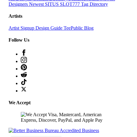
Designers
Newest SITUS SLOT777
Tag Directory
Artists
Artist Signup
Design Guide
TeePublic Blog
Follow Us
We Accept