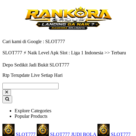
Cari kami di Google : SLOT777
SLOT777 ⚡ Naik Level Apk Slot : Liga 1 Indonesia >> Terbaru
Depo Sedikit Jadi Bukit SLOT777
Rtp Terupdate Live Setiap Hari
Explore Categories
Popular Products
SLOT777
SLOT777 JUDI BOLA
SLOT777