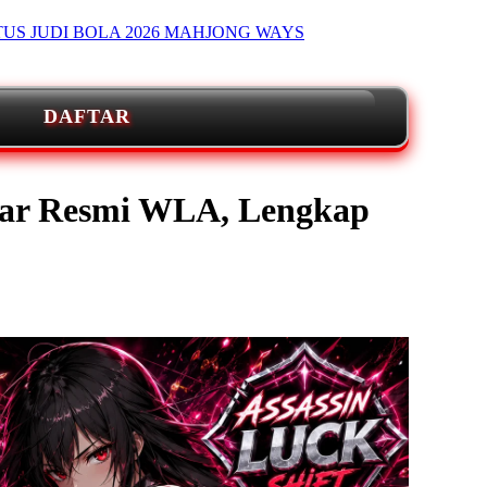
TUS JUDI BOLA 2026 MAHJONG WAYS
DAFTAR
dar Resmi WLA, Lengkap