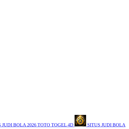
S JUDI BOLA 2026 TOTO TOGEL 4D
SITUS JUDI BOLA