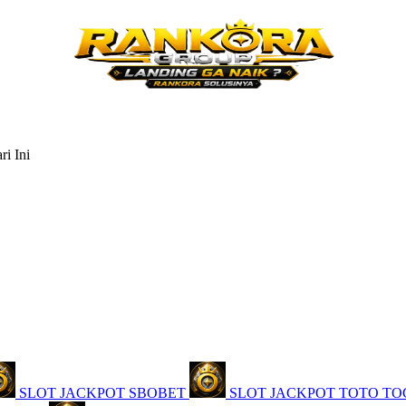
i Ini
SLOT JACKPOT SBOBET
SLOT JACKPOT TOTO TO