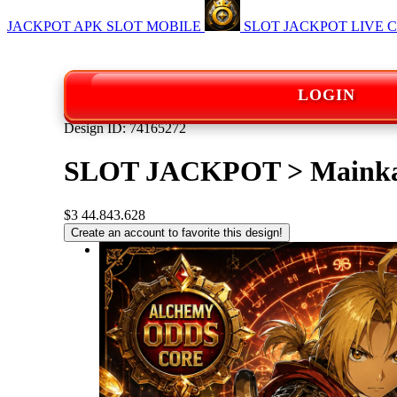
JACKPOT APK SLOT MOBILE
SLOT JACKPOT LIVE 
LOGIN
Design ID: 74165272
SLOT JACKPOT > Mainkan L
$3
44.843.628
Create an account to favorite this design!