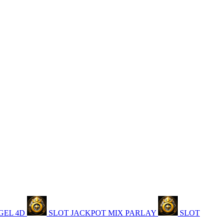
GEL 4D
SLOT JACKPOT MIX PARLAY
SLOT